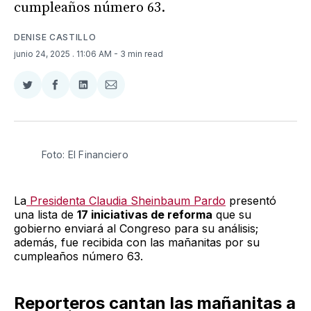
cumpleaños número 63.
DENISE CASTILLO
junio 24, 2025
. 11:06 AM
- 3 min read
Compartir
Compartir
Compartir
Compartir
en
en
en
via
Twitter
Facebook
LinkedIn
Email
Foto: El Financiero
La
Presidenta Claudia Sheinbaum Pardo
presentó
una lista de
17 iniciativas de reforma
que su
gobierno enviará al Congreso para su análisis;
además, fue recibida con las mañanitas por su
cumpleaños número 63.
Reporteros cantan las mañanitas a