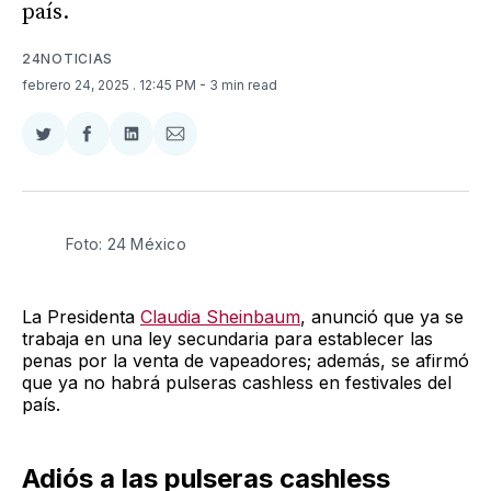
país.
24NOTICIAS
febrero 24, 2025
. 12:45 PM
- 3 min read
Compartir
Compartir
Compartir
Compartir
en
en
en
via
Twitter
Facebook
LinkedIn
Email
Foto: 24 México 
La Presidenta
Claudia Sheinbaum
, anunció que ya se
trabaja en una ley secundaria para establecer las
penas por la venta de vapeadores; además, se afirmó
que ya no habrá pulseras cashless en festivales del
país.
Adiós a las pulseras cashless