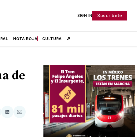
Suscríbete
SIGN IN
IRAL
NOTA ROJA
CULTURA
🔎
ma de
tir
mpartir
Compartir
Compartir
n
en
via
acebook
LinkedIn
Email