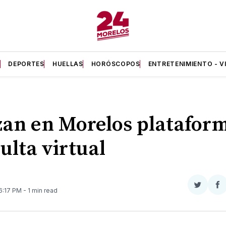
A
DEPORTES
HUELLAS
HORÓSCOPOS
ENTRETENIMIENTO - V
an en Morelos platafor
ulta virtual
Compar
Co
 6:17 PM
- 1 min read
en
e
Twitter
F