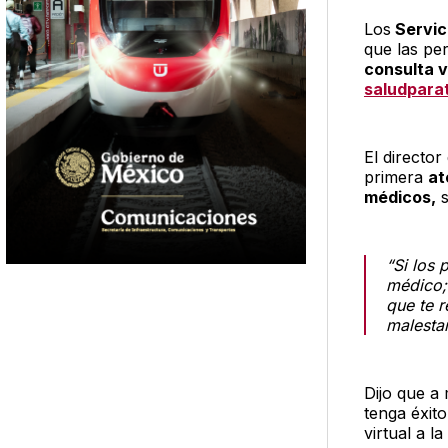
Los
Servic
que las pe
consulta v
saludpara
El directo
primera
at
médicos,
s
“Si los 
médico;
que te r
malesta
Dijo que a
tenga éxit
virtual a l