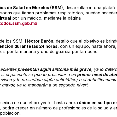
ios de Salud en Morelos (SSM)
, desarrollaron una plataf
rsonas que tienen problemas respiratorios, puedan accede
irtual
por un médico, mediante la página
todos.ssm.gob.mx
r de los SSM,
Héctor Barón
, detalló que el objetivo es brin
ención durante las 24 horas,
con un equipo, hasta ahora
eis por la mañana y uno de guardia por la noche.
pacientes
presentan algún síntoma más grave
, ya lo deter
 si el paciente se puede presentar a un
primer nivel de ate
evisen y te prescriban algún antibiótico; o si definitivament
r mayor, ya lo mandarán a un segundo nivel”.
 medida de que el proyecto, hasta ahora
único en su tipo e
o, podrá crecer en número de profesionales de la salud y e
a población.