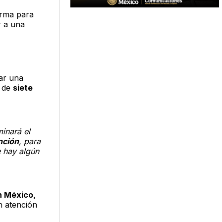
orma para
r a una
dar una
, de
siete
minará el
nción
, para
e hay algún
n México,
n atención