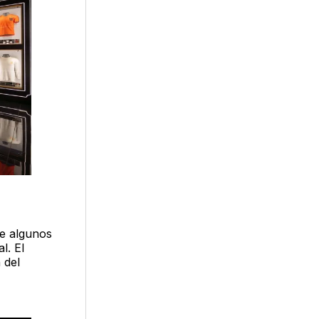
ve algunos
l. El
 del