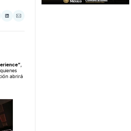
tir
mpartir
Compartir
Compartir
n
en
via
acebook
LinkedIn
Email
perience”
,
 quienes
ción abrirá