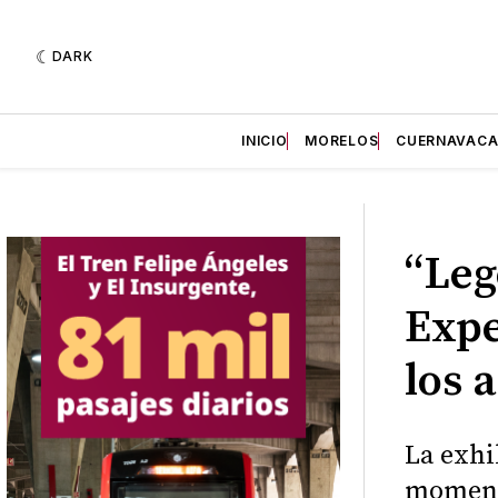
DARK
INICIO
MORELOS
CUERNAVAC
“Leg
Expe
los 
La exhi
momento