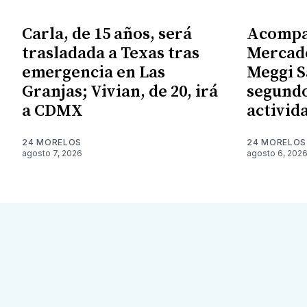
Carla, de 15 años, será
Acompa
trasladada a Texas tras
Mercado
emergencia en Las
Meggi S
Granjas; Vivian, de 20, irá
segundo
a CDMX
activid
24 MORELOS
24 MORELOS
agosto 7, 2026
agosto 6, 202