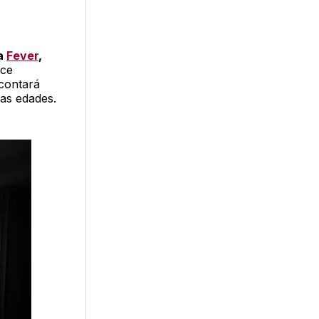
ma
Fever
,
ace
 contará
las edades.