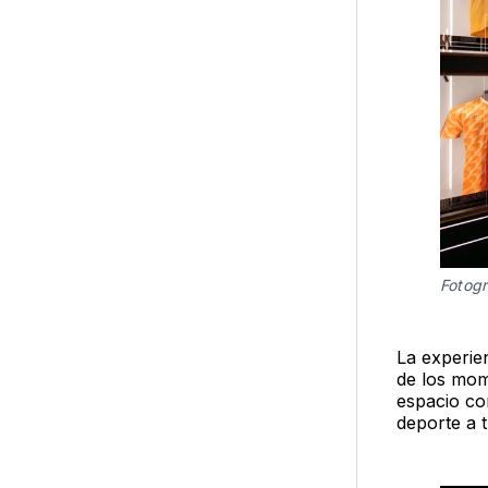
Fotogr
La experien
de los mome
espacio co
deporte a t