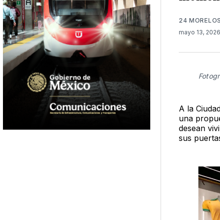
24 MORELO
mayo 13, 202
Fotogr
A la Ciuda
una propue
desean vivi
sus puerta