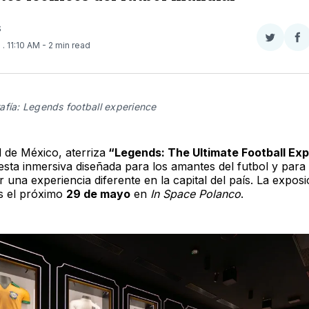
S
Compar
Co
6
. 11:10 AM
- 2 min read
en
e
Twitter
F
afía: Legends football experience
d de México, aterriza
“Legends: The Ultimate Football Ex
sta inmersiva diseñada para los amantes del futbol y para
r una experiencia diferente en la capital del país. La exposi
s el próximo
29 de mayo
en
In Space Polanco
.