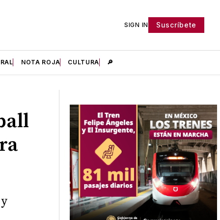
Suscríbete
SIGN IN
IRAL
NOTA ROJA
CULTURA
🔎
ball
ra
 y