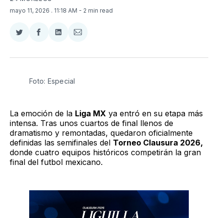
mayo 11, 2026
. 11:18 AM
- 2 min read
Compartir
Compartir
Compartir
Compartir
en
en
en
via
Twitter
Facebook
LinkedIn
Email
Foto: Especial
La emoción de la
Liga MX
ya entró en su etapa más
intensa. Tras unos cuartos de final llenos de
dramatismo y remontadas, quedaron oficialmente
definidas las semifinales del
Torneo Clausura 2026,
donde cuatro equipos históricos competirán la gran
final del futbol mexicano.