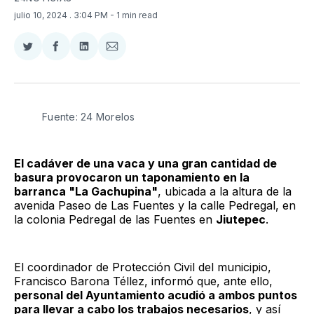
julio 10, 2024
. 3:04 PM
- 1 min read
Compartir
Compartir
Compartir
Compartir
en
en
en
via
Twitter
Facebook
LinkedIn
Email
Fuente: 24 Morelos
El cadáver de una vaca y una gran cantidad de
basura provocaron un taponamiento en la
barranca "La Gachupina"
, ubicada a la altura de la
avenida Paseo de Las Fuentes y la calle Pedregal, en
la colonia Pedregal de las Fuentes en
Jiutepec
.
El coordinador de Protección Civil del municipio,
Francisco Barona Téllez, informó que, ante ello,
personal del Ayuntamiento acudió a ambos puntos
para llevar a cabo los trabajos necesarios
, y así