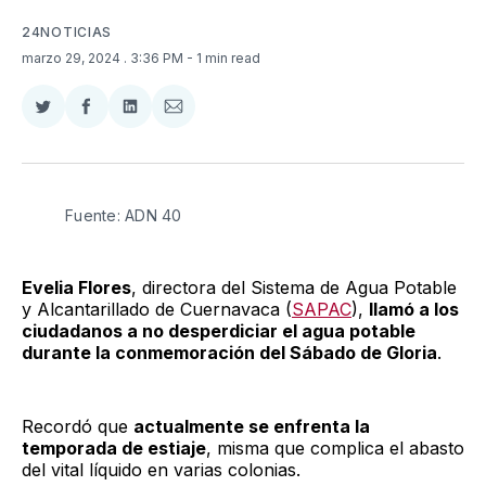
24NOTICIAS
marzo 29, 2024
. 3:36 PM
- 1 min read
Compartir
Compartir
Compartir
Compartir
en
en
en
via
Twitter
Facebook
LinkedIn
Email
Fuente: ADN 40
Evelia Flores
, directora del Sistema de Agua Potable
y Alcantarillado de Cuernavaca (
SAPAC
),
llamó a los
ciudadanos a no desperdiciar el agua potable
durante la conmemoración del Sábado de Gloria
.
Recordó que
actualmente se enfrenta la
temporada de estiaje
, misma que complica el abasto
del vital líquido en varias colonias.