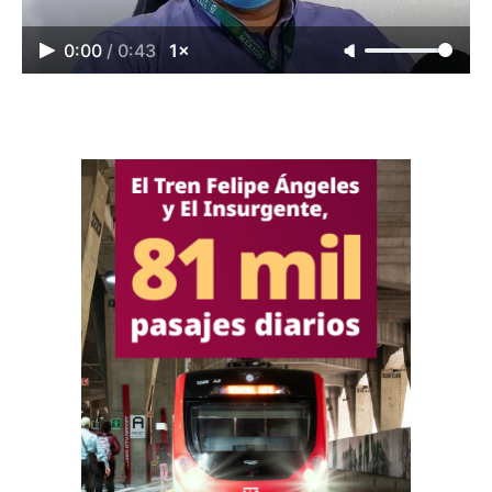
0:00
/
0:43
1×