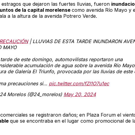
 estragos que dejaron las fuertes lluvias, fueron
inundacio
untos de la capital morelense
como avenida Río Mayo y e
la a la altura de la avenida Potrero Verde.
RECAUCIÓN
| LLUVIAS DE ESTA TARDE INUNDARON AVE
O MAYO
 tarde de este domingo, automovilistas reportaron una
nsiderable acumulación de agua sobre la avenida Río Mayo,
ura de Galería El Triunfo, provocada por las lluvias de este 
ma precauciones si…
pic.twitter.com/fZI1O7u1ec
24 Morelos (@24_morelos)
May 20, 2024
 comerciales se registraron daños; en Plaza Forum el viento
able
que se encontraba en el lugar como promocional de la