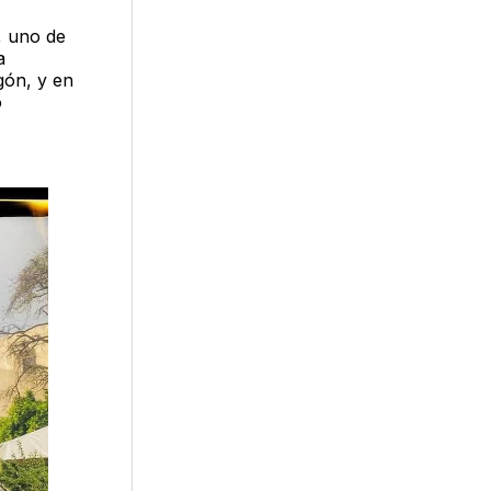
, uno de
a
gón, y en
o