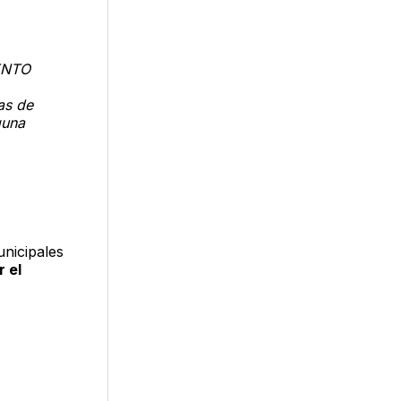
ENTO
as de
guna
nicipales
r el