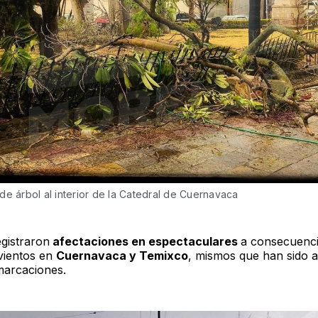
de árbol al interior de la Catedral de Cuernavaca
gistraron
afectaciones en espectaculares
a consecuenci
vientos en
Cuernavaca y Temixco
, mismos que han sido a
marcaciones.