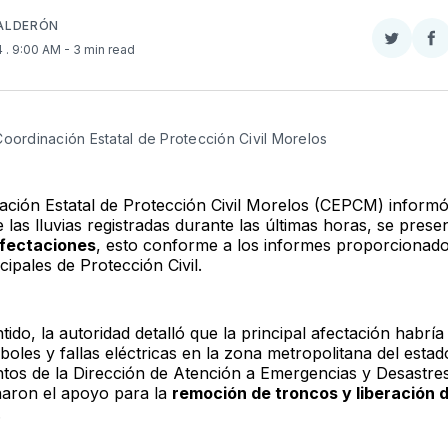
ALDERÓN
Compar
Co
4
. 9:00 AM
- 3 min read
en
e
Twitter
F
Coordinación Estatal de Protección Civil Morelos
ación Estatal de Protección Civil Morelos (CEPCM) inform
 las lluvias registradas durante las últimas horas, se pres
afectaciones
, esto conforme a los informes proporcionado
ipales de Protección Civil.
tido, la autoridad detalló que la principal afectación habría 
boles y fallas eléctricas en la zona metropolitana del estad
tos de la Dirección de Atención a Emergencias y Desastre
aron el apoyo para la
remoción de troncos y liberación 
.