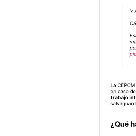
Y 
OS
Es
má
pe
pi
— 
La CEPCM e
en caso de
trabajo in
salvaguarda
¿Qué h