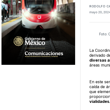
RODOLFO C
mayo 20, 202
Foto: 
La Coordin
derivado de
diversas 
áreas munic
En este sen
caída de ár
que elemen
proporcion
vialidades