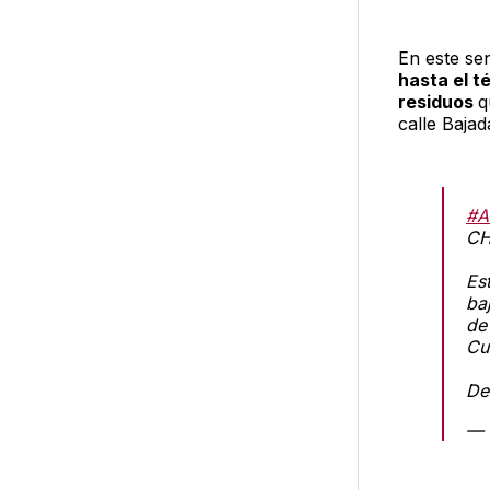
En este se
hasta el t
residuos
q
calle Baja
#A
CH
Es
ba
de 
Cu
De
— 