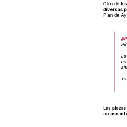
Otro de los
diversos p
Plan de Aya
#P
RÍ
La
co
alt
To
— 
Las plazas
un
oso inf