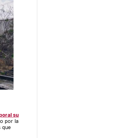
poral su
o por la
s que