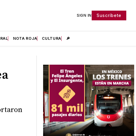
Suscríbete
SIGN IN
IRAL
NOTA ROJA
CULTURA
🔎
ea
ortaron