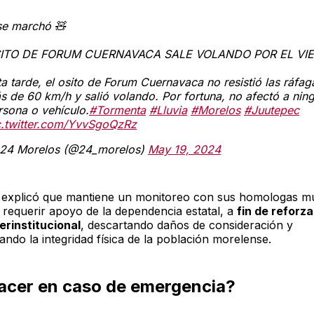
se marchó 🧸
ITO DE FORUM CUERNAVACA SALE VOLANDO POR EL VI
ta tarde, el osito de Forum Cuernavaca no resistió las ráfag
s de 60 km/h y salió volando. Por fortuna, no afectó a nin
rsona o vehículo.
#Tormenta
#Lluvia
#Morelos
#Juutepec
c.twitter.com/YvvSgoQzRz
24 Morelos (@24_morelos)
May 19, 2024
xplicó que mantiene un monitoreo con sus homologas mu
 requerir apoyo de la dependencia estatal, a
fin de reforza
terinstitucional
, descartando daños de consideración y
ndo la integridad física de la población morelense.
acer en caso de emergencia?