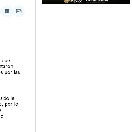
tir
mpartir
Compartir
Compartir
n
en
via
acebook
LinkedIn
Email
ó que
entaron
s por las
sido la
o, por lo
s
de