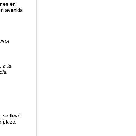
nes en
n avenida
NIDA
 a la
día.
 se llevó
 plaza.