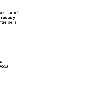
sos durará
 rocas y
tes de la
ne
encia