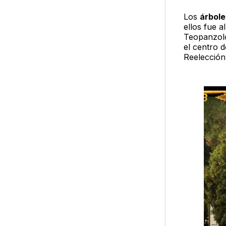
Los
árbol
ellos fue a
Teopanzolc
el centro 
Reelección