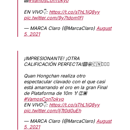
🔟
#VamosConTokyo
EN VIVO👇:
https://t.co/sThL1iQ8yy
pic.twitter.com/9y7tdom1Fl
— MARCA Claro (@MarcaClaro)
August
5, 2021
¡IMPRESIONANTE! ¡OTRA
CALIFICACIÓN PERFECTA!🔟🤩🇨🇳🙆🏾‍♀️
Quan Hongchan realiza otro
espectacular clavado con el que casi
está amarrando el oro en la gran Final
de Plataforma de 10m 🏅👏🏾
#VamosConTokyo
EN VIVO👇:
https://t.co/sThL1iQ8yy
pic.twitter.com/IjTt0d0uEh
— MARCA Claro (@MarcaClaro)
August
5, 2021