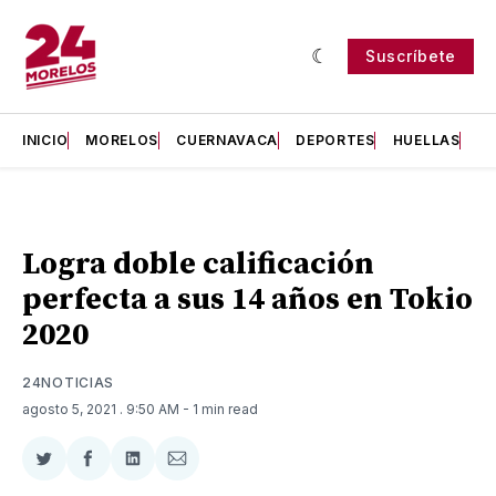
Suscríbete
INICIO
MORELOS
CUERNAVACA
DEPORTES
HUELLAS
H
Logra doble calificación
perfecta a sus 14 años en Tokio
2020
24NOTICIAS
agosto 5, 2021
. 9:50 AM
- 1 min read
Compartir
Compartir
Compartir
Compartir
en
en
en
via