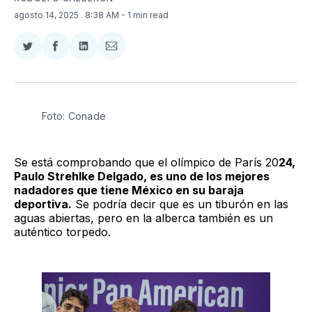
agosto 14, 2025
. 8:38 AM
- 1 min read
Compartir
Compartir
Compartir
Compartir
en
en
en
via
Twitter
Facebook
LinkedIn
Email
Foto: Conade 
Se está comprobando que el olímpico de París 20
24,
Paulo Strehlke Delgado, es uno de los mejores
nadadores que tiene México en su baraja
deportiva.
Se podría decir que es un tiburón en las
aguas abiertas, pero en la alberca también es un
auténtico torpedo.