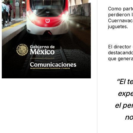
Como parte
perdieron l
Cuernavaca
juguetes.
El director
destacando
que genera
“El t
expe
el pe
no