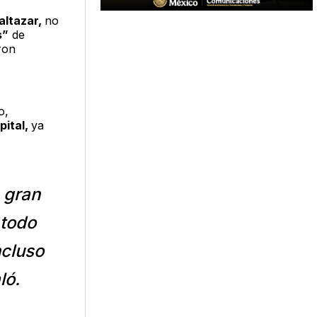
altazar,
no
s”
de
ron
o,
pital,
ya
a gran
 todo
ncluso
ló.