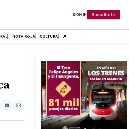
Suscríbete
SIGN IN
IRAL
NOTA ROJA
CULTURA
🔎
ca
tir
mpartir
Compartir
Compartir
n
en
via
acebook
LinkedIn
Email