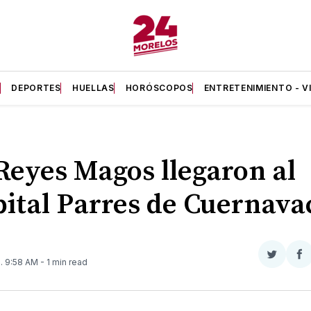
A
DEPORTES
HUELLAS
HORÓSCOPOS
ENTRETENIMIENTO - V
Reyes Magos llegaron al
ital Parres de Cuernava
Compar
Co
3
. 9:58 AM
- 1 min read
en
e
Twitter
F