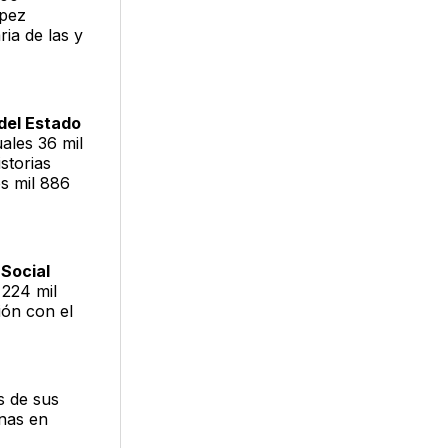
ópez
ia de las y
 del Estado
ales 36 mil
storias
os mil 886
 Social
 224 mil
ión con el
és de sus
nas en