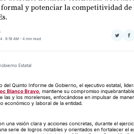
formal y potenciar la competitividad de 
s.
S
Compar
Co
24
. 9:18 AM
- 4 min read
en
e
Twitter
F
Gobierno Estatal
 del Quinto Informe de Gobierno, el ejecutivo estatal, lide
c Blanco Bravo
, mantiene su compromiso inquebrantable
de las y los morelenses, enfocándose en impulsar de maner
lo económico y laboral de la entidad.
on una visión clara y acciones concretas, durante el ejerci
una serie de logros notables y orientados en fortalecer el 