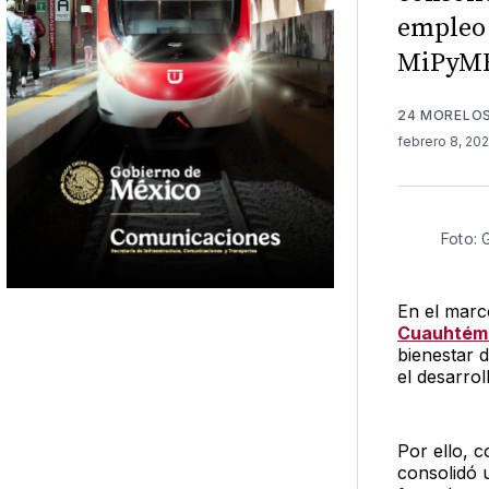
empleo 
MiPyME
24 MORELO
febrero 8, 20
Foto: 
En el marco
Cuauhtémo
bienestar 
el desarrol
Por ello, c
consolidó 