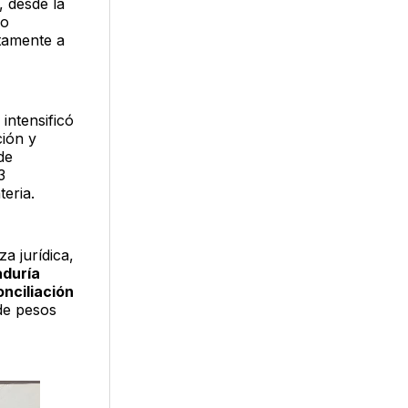
, desde la
do
ctamente a
intensificó
ción y
de
3
eria.
a jurídica,
aduría
onciliación
de pesos