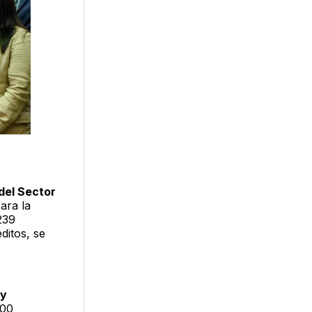
del Sector
ara la
239
ditos, se
 y
100