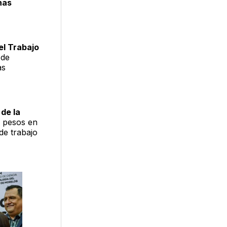
nas
el Trabajo
 de
as
de la
e pesos en
de trabajo