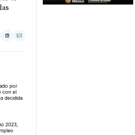
las
tir
mpartir
Compartir
Compartir
n
en
via
acebook
LinkedIn
Email
rado por
 con el
a decidida
cio 2023,
empleo