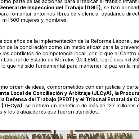
omo parte de las acciones para erradicar el trabajo infantil
General de Inspección del Trabajo (DGIT)
, se han brinda
para fomentar entornos libres de violencia, ayudando dire
 mil 500 mujeres y hombres.
a dos años de la implementación de la Reforma Laboral, se 
ón de la conciliación como un medio eficaz para la preven
 los conflictos de competencia local, por lo que el Centro 
ón Laboral de Estado de Morelos (CCLEM), logró seis mil 25
 lo que ha sido fundamental para mantener la paz en la mat
smo orden de ideas, comprometidos con dar justicia y certez
nta Local de Conciliación y Arbitraje (JLCyA), la Procur
 la Defensa del Trabajo (PEDT) y el Tribunal Estatal de C
e (TECyA)
, se obtuvo un beneficio de más de 137 millones 
s y los trabajadores que fueron atendidos.