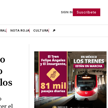
Suscríbete
SIGN IN
IRAL
NOTA ROJA
CULTURA
🔎
co
o
los
o
er el