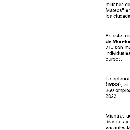
millones d
Mateos" en
los ciudad
En este mi
de Morelos
710 son mu
individuale
cursos.
Lo anterior
(IMSS)
, a
260 empleo
2022.
Mientras q
diversos p
vacantes l