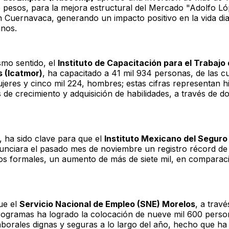
e pesos, para la mejora estructural del Mercado "Adolfo L
 Cuernavaca, generando un impacto positivo en la vida diar
anos.
smo sentido, el
Instituto de Capacitación para el Trabajo
 (Icatmor)
, ha capacitado a 41 mil 934 personas, de las cu
jeres y cinco mil 224, hombres; estas cifras representan hi
s de crecimiento y adquisición de habilidades, a través de d
, ha sido clave para que el
Instituto Mexicano del Seguro
nunciara el pasado mes de noviembre un registro récord de
s formales, un aumento de más de siete mil, en comparac
ue el
Servicio Nacional de Empleo (SNE) Morelos
, a trav
rogramas ha logrado la colocación de nueve mil 600 perso
aborales dignas y seguras a lo largo del año, hecho que ha