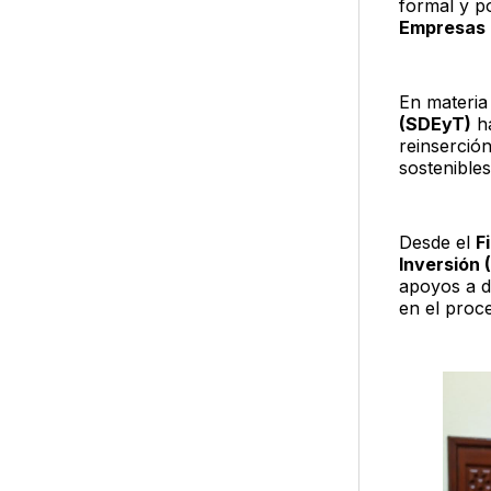
formal y po
Empresas 
En materia
(SDEyT)
ha
reinserción
sostenible
Desde el
F
Inversión 
apoyos a d
en el proc