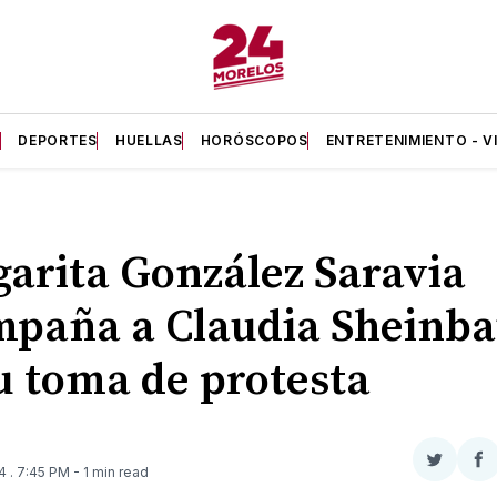
A
DEPORTES
HUELLAS
HORÓSCOPOS
ENTRETENIMIENTO - V
arita González Saravia
mpaña a Claudia Sheinb
u toma de protesta
Compar
Co
24
. 7:45 PM
- 1 min read
en
e