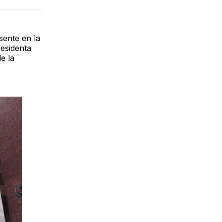
acebook
LinkedIn
Email
sente en la
esidenta
e la