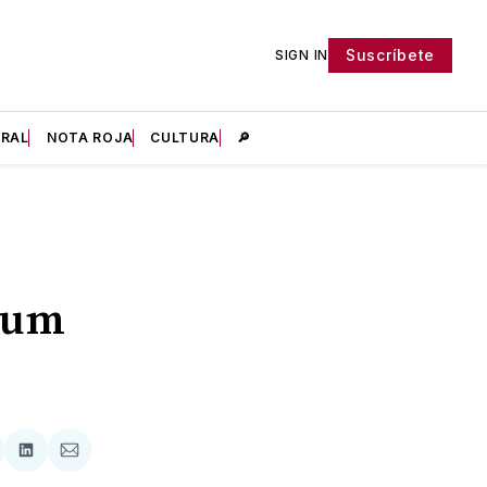
Suscríbete
SIGN IN
IRAL
NOTA ROJA
CULTURA
🔎
aum
tir
mpartir
Compartir
Compartir
n
en
via