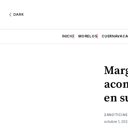
DARK
INICIO
MORELOS
CUERNAVAC
Marg
aco
en s
24NOTICIAS
octubre 1, 20