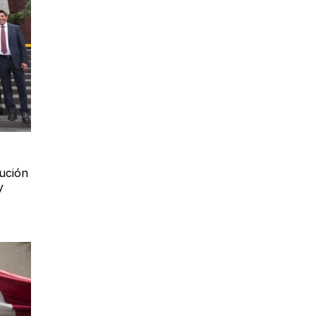
tución
y