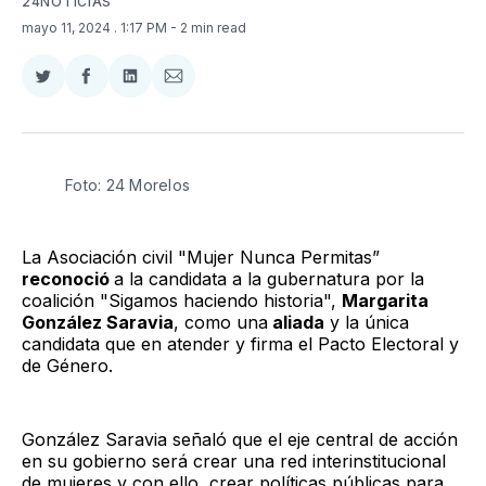
24NOTICIAS
mayo 11, 2024
. 1:17 PM
- 2 min read
Compartir
Compartir
Compartir
Compartir
en
en
en
via
Twitter
Facebook
LinkedIn
Email
Foto: 24 Morelos
La Asociación civil "Mujer Nunca Permitas”
reconoció
a la candidata a la gubernatura por la
coalición "Sigamos haciendo historia",
Margarita
González Saravia
, como una
aliada
y la única
candidata que en atender y firma el Pacto Electoral y
de Género.
González Saravia señaló que el eje central de acción
en su gobierno será crear una red interinstitucional
de mujeres y con ello, crear políticas públicas para