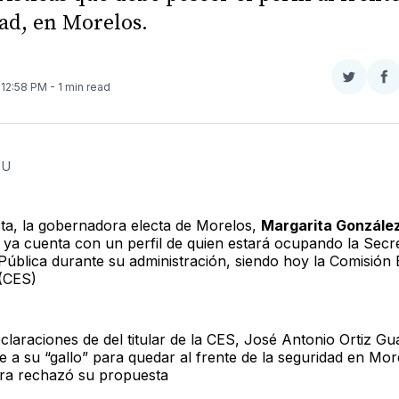
ad, en Morelos.
Compar
Co
. 12:58 PM
- 1 min read
en
e
Twitter
F
EU
sta, la gobernadora electa de Morelos,
Margarita Gonzále
 ya cuenta con un perfil de quien estará ocupando la Secre
Pública durante su administración, siendo hoy la Comisión E
(CES)
claraciones de del titular de la CES, José Antonio Ortiz G
e a su “gallo” para quedar al frente de la seguridad en More
ra rechazó su propuesta