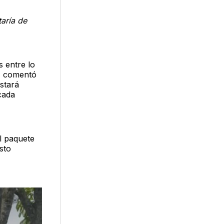
taría de
 entre lo
o, comentó
stará
cada
l paquete
sto