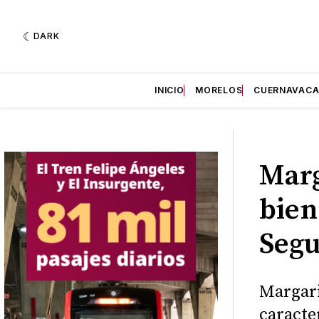
DARK
INICIO
MORELOS
CUERNAVAC
Marg
bien
Segu
Margari
caracter