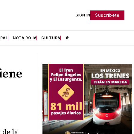
Suscríbete
SIGN IN
IRAL
NOTA ROJA
CULTURA
🔎
iene
 de la