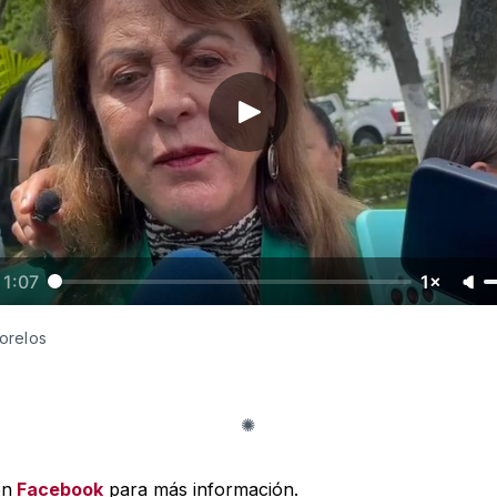
1:07
1×
orelos
en
Facebook
para más información.