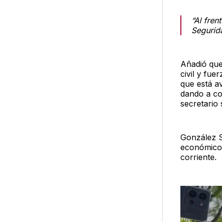
“Al fren
Segurida
Añadió que
civil y fu
que está a
dando a co
secretario
González S
económico 
corriente.