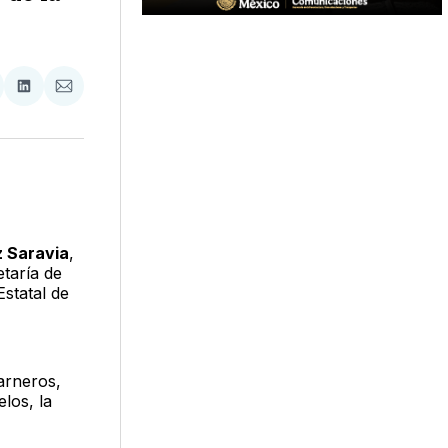
tir
mpartir
Compartir
Compartir
n
en
via
acebook
LinkedIn
Email
z Saravia
,
taría de
statal de
uarneros,
los, la