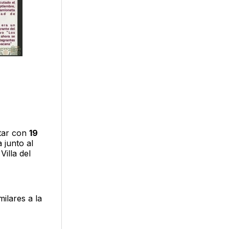
ntar con
19
a junto al
illa del
ilares a la