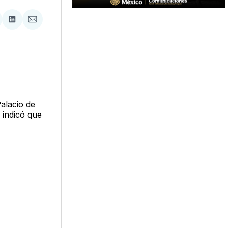
tir
mpartir
Compartir
Compartir
n
en
via
acebook
LinkedIn
Email
alacio de
, indicó que