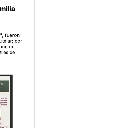
milia
", fueron
telar; por
aca
, en
iles de