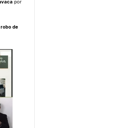
avaca
por
l
robo de