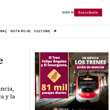
Suscríbete
SIGN IN
IRAL
NOTA ROJA
CULTURA
🔎
e
ancia,
a y la