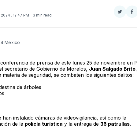
Compar
Co
, 2024
. 12:47 PM
- 3 min read
en
e
Twitter
F
24 México 
 conferencia de prensa de este lunes 25 de noviembre en P
el secretario de Gobierno de Morelos,
Juan Salgado Brito
 materia de seguridad, se combaten los siguientes delitos:
destina de árboles
os
 han instalado cámaras de videovigilancia, así como la
ción de la
policía turística
y la entrega de
36 patrullas
.