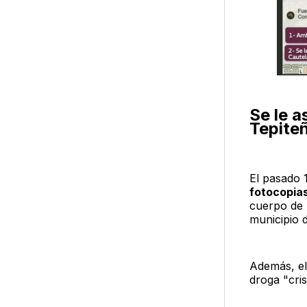
Se le 
Tepite
El pasado 
fotocopia
cuerpo de 
municipio 
Además, el
droga "cris