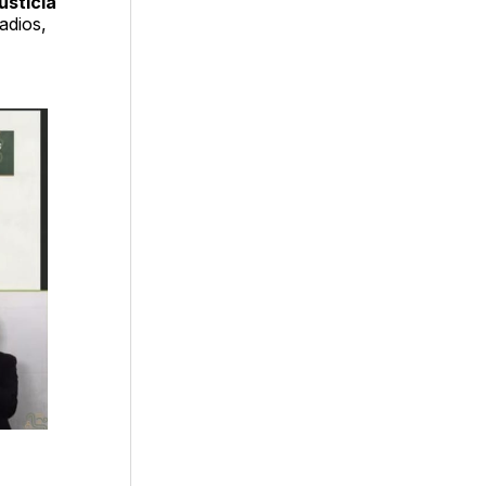
usticia
adios,