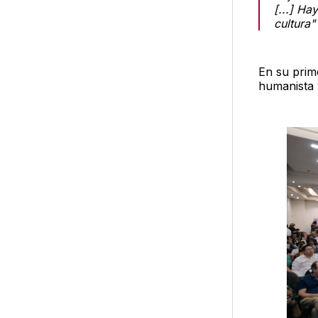
[...] Ha
cultura"
En su prim
humanista y