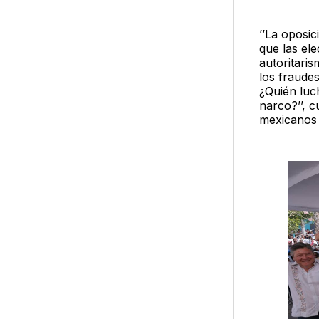
’’La oposic
que las ele
autoritari
los fraude
¿Quién luc
narco?’’, c
mexicanos 