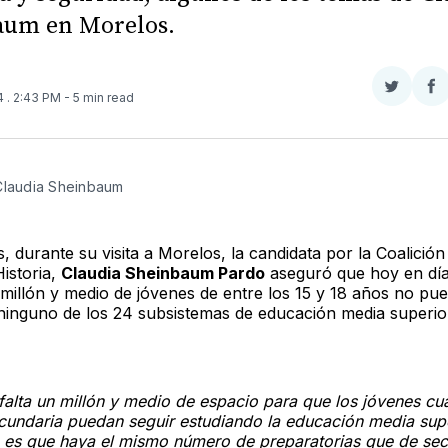
aum en Morelos.
Compar
Co
24
. 2:43 PM
- 5 min read
en
e
Twitter
F
Claudia Sheinbaum
, durante su visita a Morelos, la candidata por la Coalició
istoria,
Claudia Sheinbaum Pardo
aseguró que hoy en día
millón y medio de jóvenes de entre los 15 y 18 años no pu
ninguno de los 24 subsistemas de educación media superio
falta un millón y medio de espacio para que los jóvenes cu
cundaria puedan seguir estudiando la educación media supe
o es que haya el mismo número de preparatorias que de sec