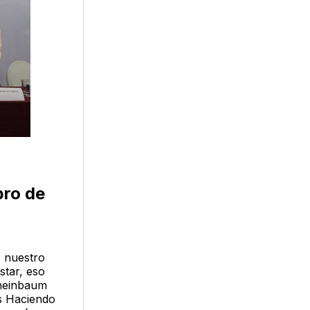
bro de
e nuestro
star, eso
Sheinbaum
os Haciendo