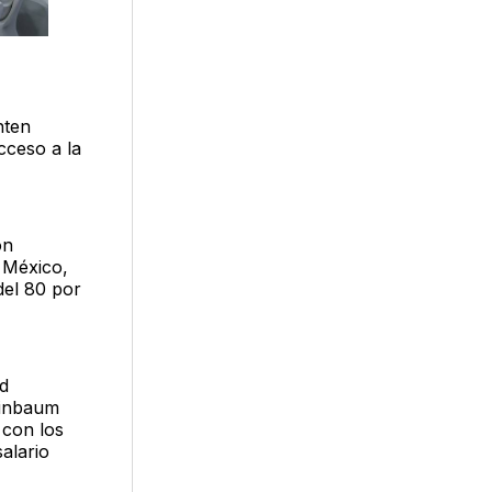
nten
cceso a la
ón
 México,
del 80 por
ad
einbaum
 con los
alario