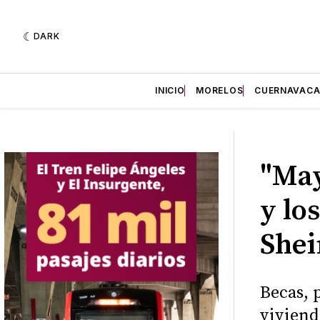
DARK
INICIO
MORELOS
CUERNAVAC
"May
y lo
She
Becas, 
viviend