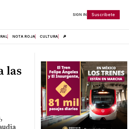
Suscríbete
SIGN IN
IRAL
NOTA ROJA
CULTURA
🔎
 las
,
audia