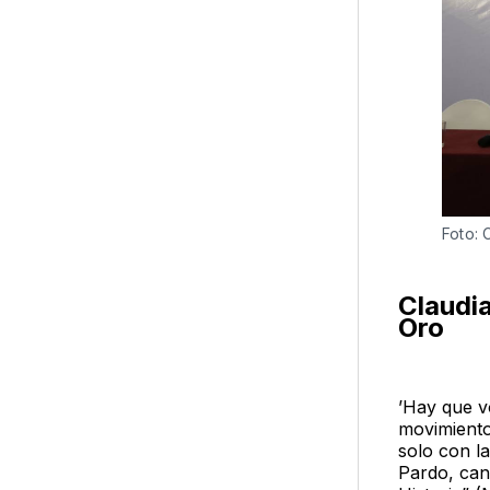
Foto: 
Claudia
Oro
’Hay que v
movimiento
solo con l
Pardo, can