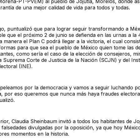
(Morena-PT-PVEM) al pueblo de Jojutla, Morelos, donde a
rantía de una mejor calidad de vida para todos y todas.
o, puntualizó que para lograr seguir transformando a Méx
le que el próximo 2 de junio se defienda en las urnas a la
a manera el Plan C podrá llegar a la victoria, el cual consi
eformas para que sea el pueblo de México quien tome las d
antes, como sería el caso de la elección de consejeros, min
a Suprema Corte de Justicia de la Nación (SCJN) y del Inst
ectoral (INE).
 peleamos por la democracia y vamos a seguir luchando po
, por eso queremos que nunca más haya fraudes electoral
ualizó.
rior, Claudia Sheinbaum invitó a todos los habitantes de Jo
s falsedades divulgadas por la oposición, ya que hoy Méxic
ores momentos en la historia.