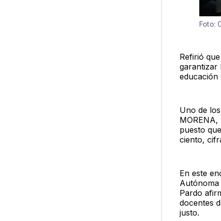
Foto: 
Refirió que
garantizar 
educación 
Uno de los 
MORENA, PV
puesto que
ciento, ci
En este en
Autónoma d
Pardo afir
docentes d
justo.