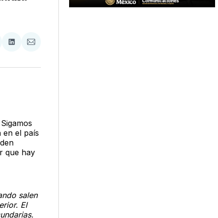
tir
mpartir
Compartir
Compartir
n
en
via
acebook
LinkedIn
Email
n Sigamos
 en el país
eden
r que hay
ando salen
rior. El
undarias.