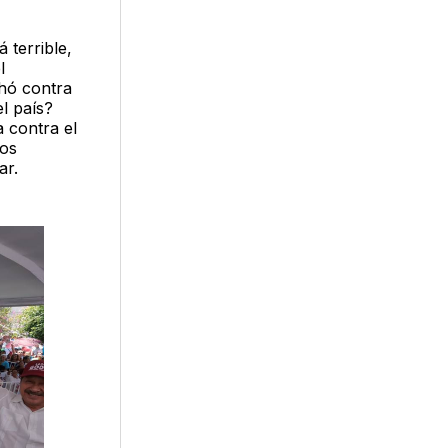
 terrible,
l
hó contra
l país?
 contra el
los
ar.