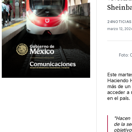
Sheinb
24NOTICIAS
marzo 12, 20
Foto: 
Este martes
Haciendo H
más de un 
acceder a 
en el país.
"Hacen 
de la se
objetiv