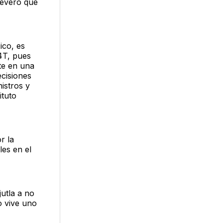
severó que
ico, es
 4T, pues
ste en una
ecisiones
istros y
ituto
r la
es en el
jutla a no
o vive uno