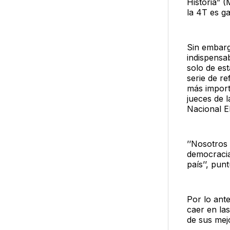
Historia” 
la 4T es ga
Sin embarg
indispensab
solo de est
serie de r
más import
jueces de l
Nacional El
’’Nosotros
democracia
país’’, punt
Por lo ante
caer en la
de sus mej