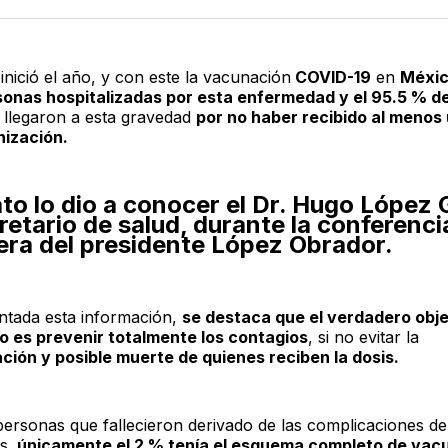
Twitter
F
inició el año, y con este la vacunación
COVID-19
en
Méxi
sonas hospitalizadas por esta enfermedad y el 95.5 % d
, llegaron a esta gravedad
por no haber recibido al menos
nización.
to lo dio a conocer el Dr. Hugo López G
etario de salud, durante la conferenci
ra del presidente López Obrador.
ntada esta información,
se destaca que el verdadero obje
 es prevenir totalmente los contagios
, si no evitar la
ación y posible muerte de quienes reciben la dosis.
personas que fallecieron derivado de las complicaciones de
s,
únicamente el 2 % tenía el esquema completo de vac