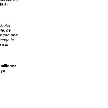
s al
d. Por
ia,
de
s con una
enga la
 a la
 millones
 ya