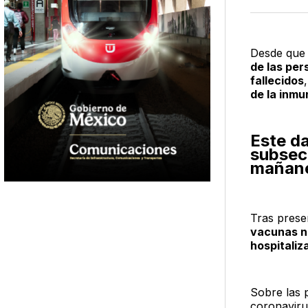
Desde que 
de las per
fallecidos
de la inmu
Este da
subsecr
mañane
Tras prese
vacunas no
hospitaliz
Sobre las 
coronaviru