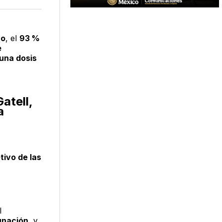
acebook
LinkedIn
Email
co
, el
93 %
e
 una dosis
atell,
a
tivo de las
l
unación
, y