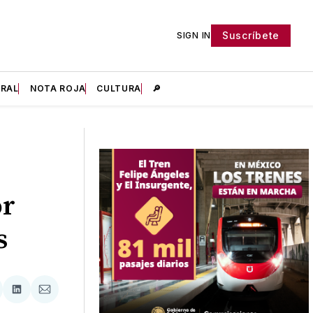
Suscríbete
SIGN IN
IRAL
NOTA ROJA
CULTURA
🔎
or
s
tir
mpartir
Compartir
Compartir
n
en
via