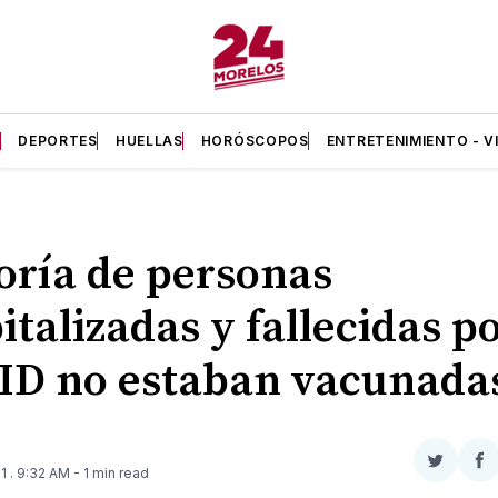
A
DEPORTES
HUELLAS
HORÓSCOPOS
ENTRETENIMIENTO - V
ría de personas
italizadas y fallecidas p
D no estaban vacunada
Compar
Co
21
. 9:32 AM
- 1 min read
en
e