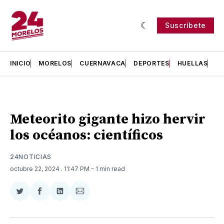
Suscríbete
INICIO
MORELOS
CUERNAVACA
DEPORTES
HUELLAS
H
Meteorito gigante hizo hervir
los océanos: científicos
24NOTICIAS
octubre 22, 2024
. 11:47 PM
- 1 min read
Compartir
Compartir
Compartir
Compartir
en
en
en
via
Twitter
Facebook
LinkedIn
Email