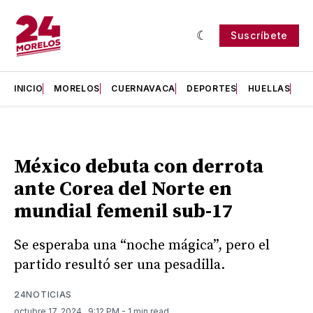
Suscríbete
INICIO
MORELOS
CUERNAVACA
DEPORTES
HUELLAS
H
México debuta con derrota
ante Corea del Norte en
mundial femenil sub-17
Se esperaba una “noche mágica”, pero el
partido resultó ser una pesadilla.
24NOTICIAS
octubre 17, 2024
. 9:12 PM
- 1 min read