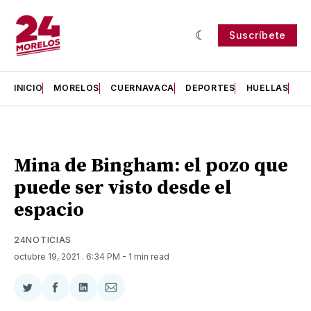
Suscríbete
INICIO
MORELOS
CUERNAVACA
DEPORTES
HUELLAS
H
Mina de Bingham: el pozo que
puede ser visto desde el
espacio
24NOTICIAS
octubre 19, 2021
. 6:34 PM
- 1 min read
Compartir
Compartir
Compartir
Compartir
en
en
en
via