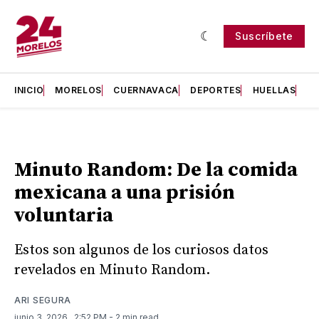
Suscríbete
INICIO
MORELOS
CUERNAVACA
DEPORTES
HUELLAS
H
Minuto Random: De la comida
mexicana a una prisión
voluntaria
Estos son algunos de los curiosos datos
revelados en Minuto Random.
ARI SEGURA
junio 3, 2026
. 2:52 PM
- 2 min read