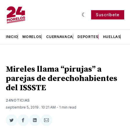
Suscríbete
INICIO
MORELOS
CUERNAVACA
DEPORTES
HUELLAS
H
Mireles llama “pirujas” a
parejas de derechohabientes
del ISSSTE
24NOTICIAS
septiembre 5, 2019
. 10:21 AM
- 1 min read
Compartir
Compartir
Compartir
Compartir
en
en
en
via