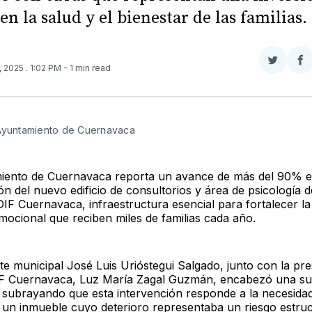
en la salud y el bienestar de las familias.
Compar
Co
, 2025
. 1:02 PM
- 1 min read
en
e
Twitter
F
 Ayuntamiento de Cuernavaca
iento de Cuernavaca reporta un avance de más del 90% e
n del nuevo edificio de consultorios y área de psicología d
DIF Cuernavaca, infraestructura esencial para fortalecer la
mocional que reciben miles de familias cada año.
te municipal José Luis Urióstegui Salgado, junto con la pre
F Cuernavaca, Luz María Zagal Guzmán, encabezó una su
, subrayando que esta intervención responde a la necesida
ir un inmueble cuyo deterioro representaba un riesgo estruc