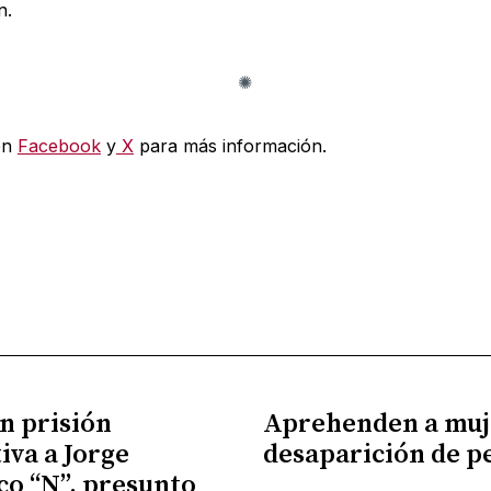
n.
en
Facebook
y
X
para más información.
n prisión
Aprehenden a muj
iva a Jorge
desaparición de p
co “N”, presunto