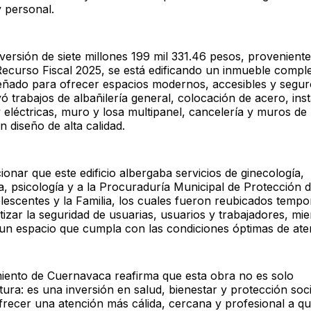
y personal.
versión de siete millones 199 mil 331.46 pesos, proveniente
ecurso Fiscal 2025, se está edificando un inmueble compl
eñado para ofrecer espacios modernos, accesibles y segur
ó trabajos de albañilería general, colocación de acero, ins
y eléctricas, muro y losa multipanel, cancelería y muros de
 diseño de alta calidad.
onar que este edificio albergaba servicios de ginecología,
a, psicología y a la Procuraduría Municipal de Protección 
lescentes y la Familia, los cuales fueron reubicados temp
izar la seguridad de usuarias, usuarios y trabajadores, mie
un espacio que cumpla con las condiciones óptimas de ate
iento de Cuernavaca reafirma que esta obra no es solo
tura: es una inversión en salud, bienestar y protección soci
ofrecer una atención más cálida, cercana y profesional a q