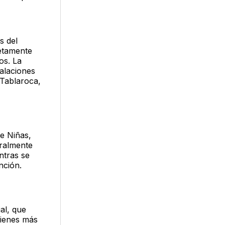
s del
etamente
os. La
talaciones
 Tablaroca,
de Niñas,
oralmente
ntras se
nción.
al, que
uienes más