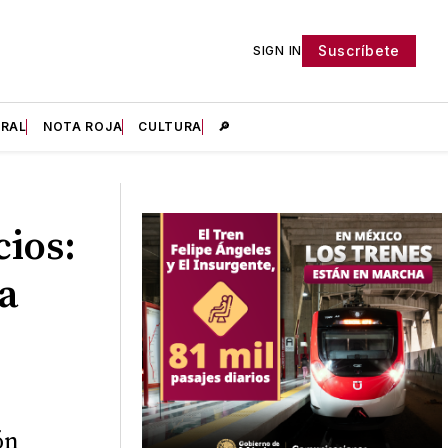
Suscríbete
SIGN IN
IRAL
NOTA ROJA
CULTURA
🔎
ios:
ra
ón