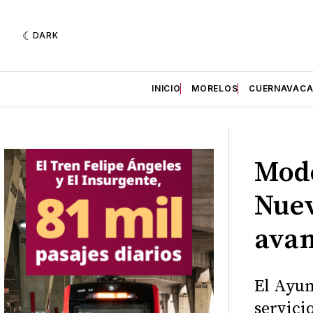
DARK
INICIO
MORELOS
CUERNAVAC
Mode
Nuev
avan
El Ayu
servici