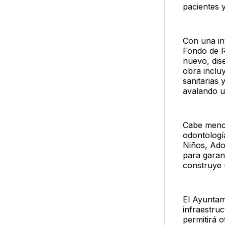
pacientes 
Con una in
Fondo de R
nuevo, dis
obra incluy
sanitarias 
avalando un
Cabe menci
odontologí
Niños, Ado
para garant
construye 
El Ayuntam
infraestruc
permitirá 