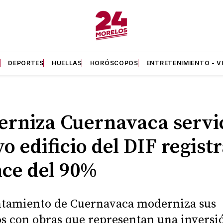
A
DEPORTES
HUELLAS
HORÓSCOPOS
ENTRETENIMIENTO - V
rniza Cuernavaca servic
o edificio del DIF regist
ce del 90%
ntamiento de Cuernavaca moderniza sus
os con obras que representan una inversi