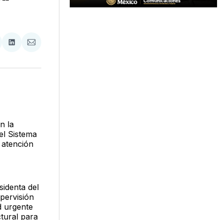
tir
mpartir
Compartir
Compartir
n
en
via
acebook
LinkedIn
Email
n la
el Sistema
 atención
sidenta del
pervisión
d urgente
tural para