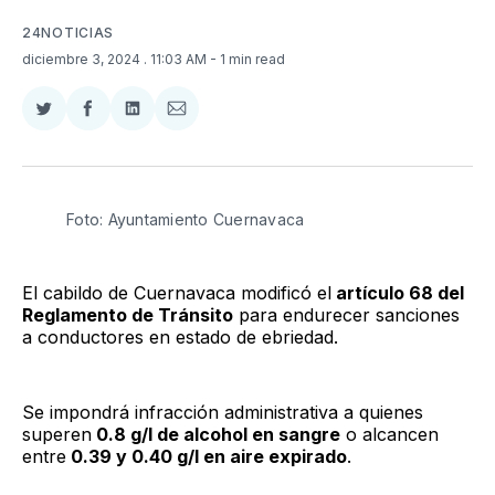
24NOTICIAS
diciembre 3, 2024
. 11:03 AM
- 1 min read
Compartir
Compartir
Compartir
Compartir
en
en
en
via
Twitter
Facebook
LinkedIn
Email
Foto: Ayuntamiento Cuernavaca 
El cabildo de Cuernavaca modificó el
artículo 68 del
Reglamento de Tránsito
para endurecer sanciones
a conductores en estado de ebriedad.
Se impondrá infracción administrativa a quienes
superen
0.8 g/l de alcohol en sangre
o alcancen
entre
0.39 y 0.40 g/l en aire expirado
.