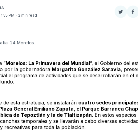
NA
Compar
Co
. 1:55 PM
- 2 min read
en
e
Twitter
F
afía: 24 Morelos. 
a “
Morelos: La Primavera del Mundial
”, el Gobierno del es
o por la gobernadora
Margarita González Saravia
, prese
cial el programa de actividades que se desarrollarán en el 
Mundo.
 de esta estrategia, se instalarán
cuatro sedes principale
Plaza General Emiliano Zapata, el Parque Barranca Chap
ública de Tepoztlán y la de Tlaltizapán.
En estos espacios
n canchas temporales y se llevarán a cabo diversas activida
y recreativas para toda la población.