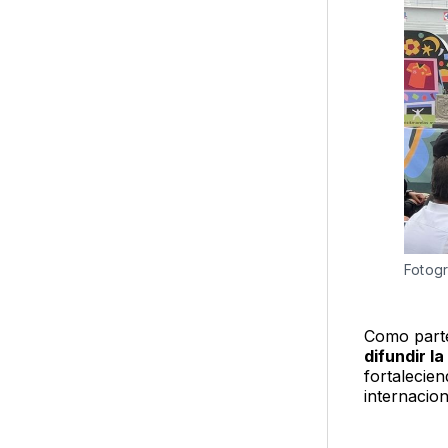
Fotogr
Como parte
difundir l
fortalecien
internacion