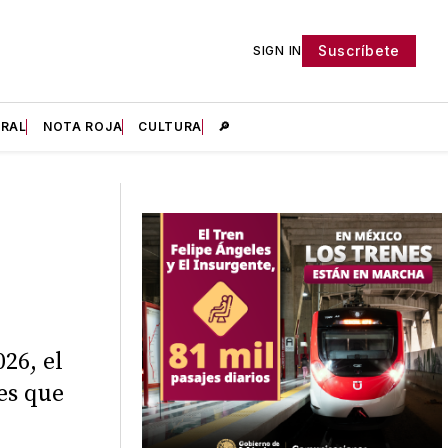
Suscríbete
SIGN IN
IRAL
NOTA ROJA
CULTURA
🔎
26, el
es que