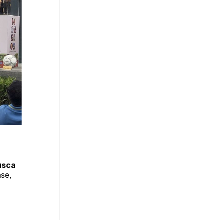
usca
nse,