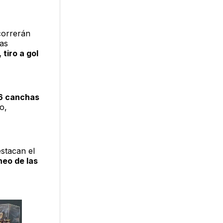
correrán
das
 tiro a gol
16 canchas
o,
estacan el
neo de las