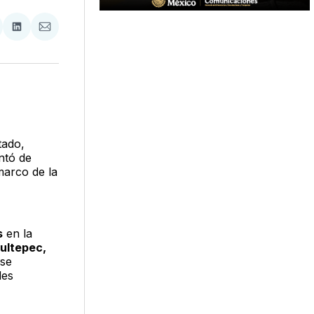
tir
mpartir
Compartir
Compartir
n
en
via
acebook
LinkedIn
Email
tado,
ntó de
marco de la
s
en la
ultepec,
 se
des