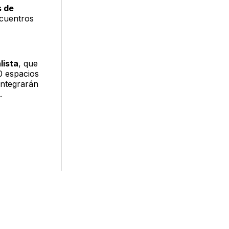
s de
ncuentros
lista
, que
0 espacios
integrarán
.