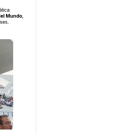
tica
 del Mundo
,
ses.