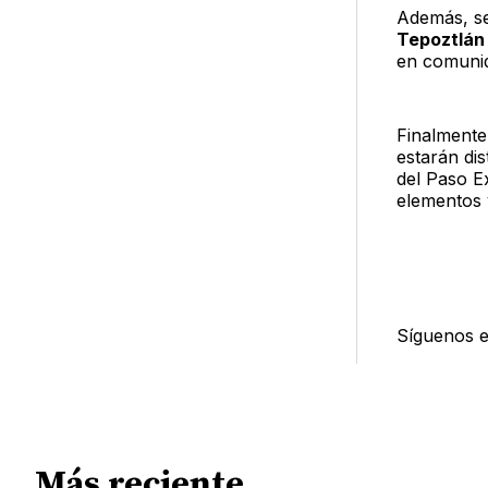
Además, se
Tepoztlán 
en comuni
Finalmente
estarán di
del Paso E
elementos v
Síguenos 
Más reciente