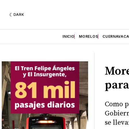
DARK
INICIO
MORELOS
CUERNAVAC
More
para
Como pa
Gobiern
se llev