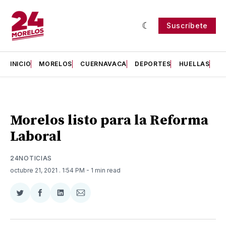
Suscríbete
INICIO
MORELOS
CUERNAVACA
DEPORTES
HUELLAS
H
Morelos listo para la Reforma
Laboral
24NOTICIAS
octubre 21, 2021
. 1:54 PM
- 1 min read
Compartir
Compartir
Compartir
Compartir
en
en
en
via
Twitter
Facebook
LinkedIn
Email