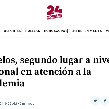
A
DEPORTES
HUELLAS
HORÓSCOPOS
ENTRETENIMIENTO - V
los, segundo lugar a niv
onal en atención a la
demia
Compar
Co
021
. 9:06 AM
- 2 min read
en
e