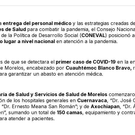
Twitter
F
a
entrega del personal médico
y las estrategias creadas d
es de Salud
para combatir la pandemia, el Consejo Naciona
de la Política de Desarrollo Social (
CONEVAL
) posicionó 
 lugar a nivel nacional
en atención a la pandemia.
s de que se detectara el
primer caso de COVID-19
en la en
de Morelos, encabezado por
Cuauhtémoc Blanco Bravo,
ara garantizar un abasto en atención médica.
ría de Salud y Servicios de Salud de Morelos
comenzaron
ón de los hospitales generales en
Cuernavaca
, “Dr. José 
, “Dr. Ernesto Meana San Román”; y de
Axochiapan
, “Dr.
ri”, sumando un total de
150 camas
, equipamiento y contr
ara atender a pacientes.