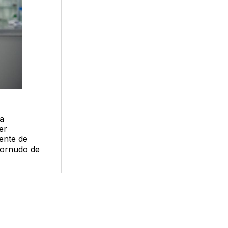
ha
er
ente de
stornudo de