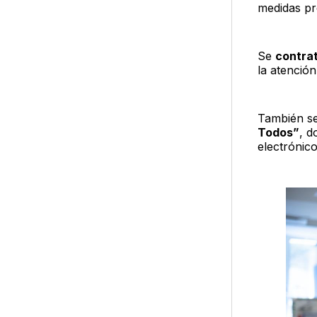
medidas pr
Se
contra
la atenció
También se
Todos”
, d
electrónico