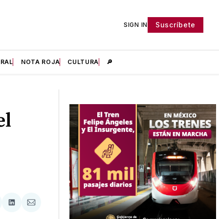
Suscríbete
SIGN IN
IRAL
NOTA ROJA
CULTURA
🔎
el
tir
mpartir
Compartir
Compartir
n
en
via