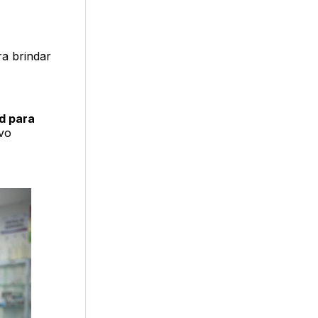
ra brindar
d para
ivo