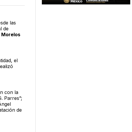
acebook
LinkedIn
Email
esde las
l de
a
Morelos
tidad, el
realizó
 con la
G. Parres”;
 Ángel
atación de