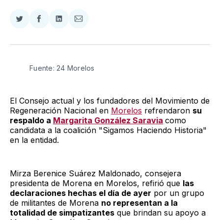
Compartir
Compartir
Compartir
Compartir
en
en
en
via
Twitter
Facebook
LinkedIn
Email
Fuente: 24 Morelos
El Consejo actual y los fundadores del Movimiento de
Regeneración Nacional en
Morelos
refrendaron
su
respaldo a
Margarita González Saravia
como
candidata a la coalición "Sigamos Haciendo Historia"
en la entidad.
Mirza Berenice Suárez Maldonado, consejera
presidenta de Morena en Morelos, refirió que
las
declaraciones hechas el día de ayer
por un grupo
de militantes de Morena
no representan a la
totalidad de simpatizantes
que brindan su apoyo a