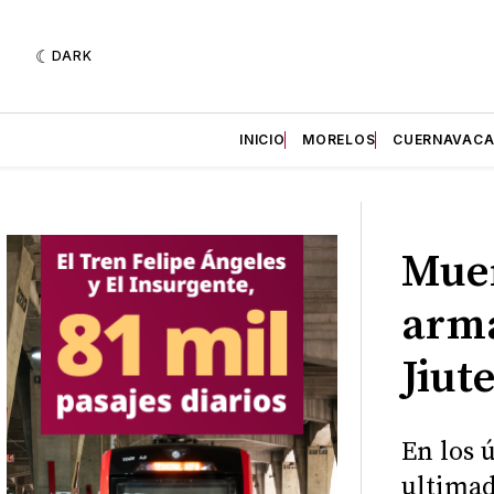
DARK
INICIO
MORELOS
CUERNAVAC
Mue
arma
Jiut
En los 
ultimad