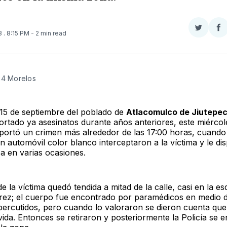
Compar
Co
23
. 8:15 PM
- 2 min read
en
e
Twitter
F
24 Morelos
e 15 de septiembre del poblado de
Atlacomulco de Jiutepe
ortado ya asesinatos durante años anteriores, este miércol
eportó un crimen más alrededor de las 17:00 horas, cuando 
n automóvil color blanco interceptaron a la víctima y le di
 en varias ocasiones.
e la víctima quedó tendida a mitad de la calle, casi en la e
rez; el cuerpo fue encontrado por paramédicos en medio 
 percutidos, pero cuando lo valoraron se dieron cuenta que
vida. Entonces se retiraron y posteriormente la Policía se 