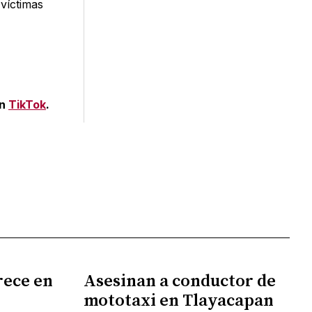
 víctimas
en
TikTok
.
rece en
Asesinan a conductor de
mototaxi en Tlayacapan