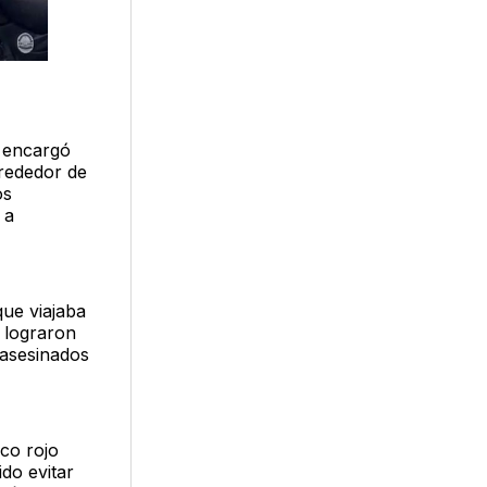
e encargó
lrededor de
os
 a
ue viajaba
 lograron
 asesinados
co rojo
do evitar