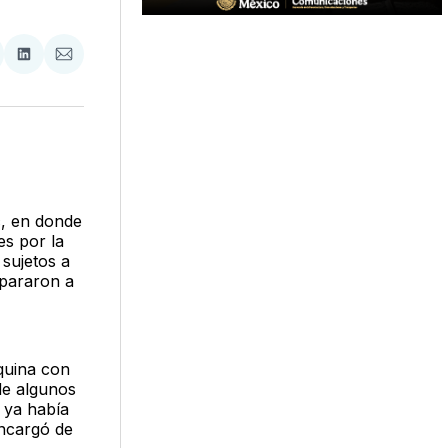
tir
mpartir
Compartir
Compartir
n
en
via
acebook
LinkedIn
Email
c
, en donde
es por la
sujetos a
spararon a
squina con
de algunos
 ya había
encargó de