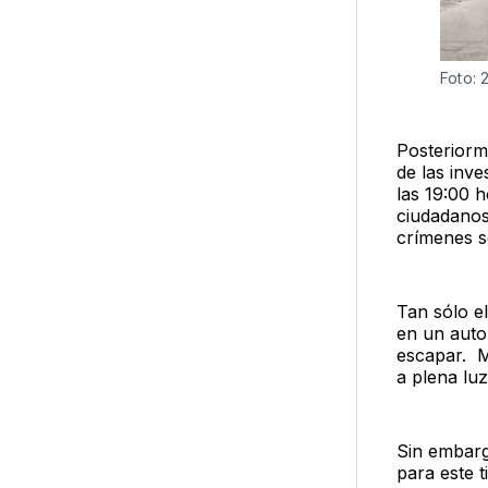
Foto: 
Posteriorm
de las inv
las 19:00 h
ciudadanos
crímenes se
Tan sólo e
en un auto
escapar. M
a plena luz
Sin embarg
para este t