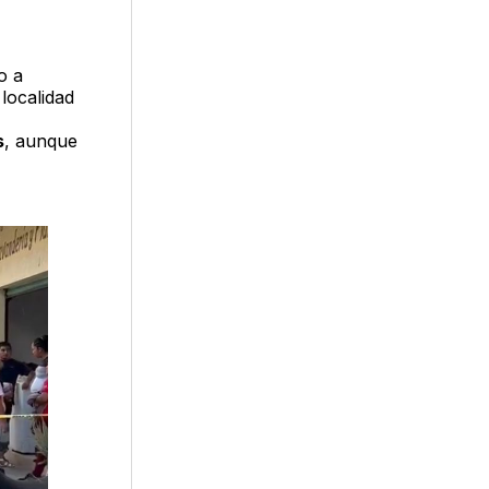
o a
localidad
s
, aunque