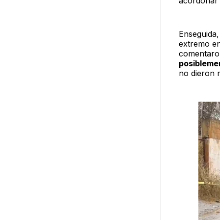
acordonar 
Enseguida,
extremo en
comentaron
posiblemen
no dieron 