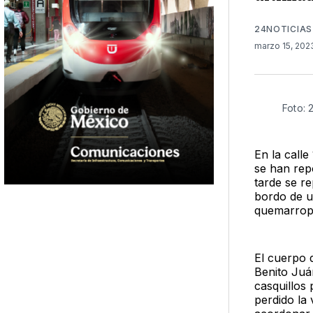
24NOTICIAS
marzo 15, 20
Foto: 
En la call
se han rep
tarde se r
bordo de u
quemarropa
El cuerpo d
Benito Juá
casquillos
perdido la 