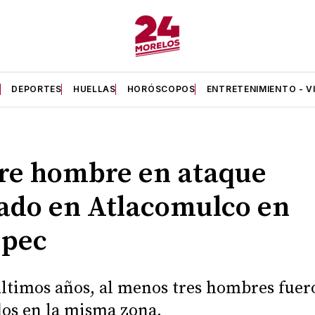
A
DEPORTES
HUELLAS
HORÓSCOPOS
ENTRETENIMIENTO - V
re hombre en ataque
do en Atlacomulco en
epec
últimos años, al menos tres hombres fuer
os en la misma zona.