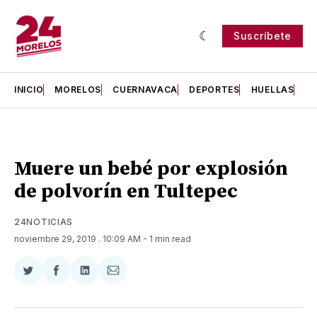
Suscríbete
INICIO
MORELOS
CUERNAVACA
DEPORTES
HUELLAS
H
Muere un bebé por explosión
de polvorín en Tultepec
24NOTICIAS
noviembre 29, 2019
. 10:09 AM
- 1 min read
Compartir
Compartir
Compartir
Compartir
en
en
en
via
Twitter
Facebook
LinkedIn
Email