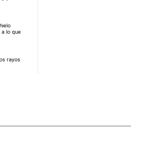
hielo
 a lo que
los rayos