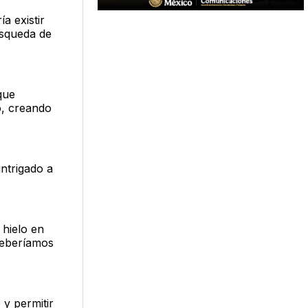
a existir
úsqueda de
que
o, creando
intrigado a
 hielo en
deberíamos
 y permitir