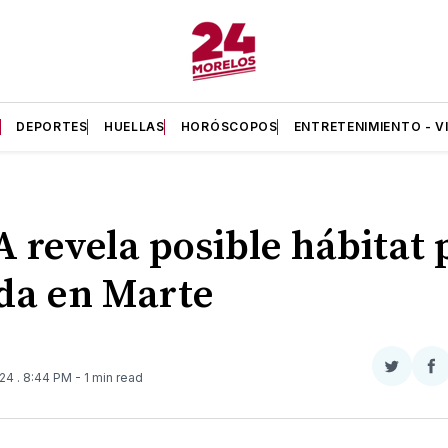
A
DEPORTES
HUELLAS
HORÓSCOPOS
ENTRETENIMIENTO - V
 revela posible hábitat 
ida en Marte
Compar
Co
024
. 8:44 PM
- 1 min read
en
e
Twitter
F