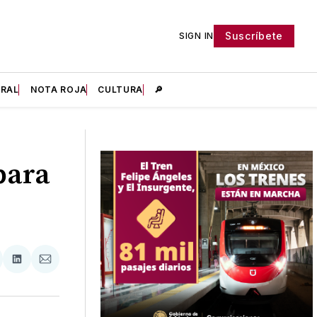
Suscríbete
SIGN IN
IRAL
NOTA ROJA
CULTURA
🔎
para
tir
mpartir
Compartir
Compartir
n
en
via
acebook
LinkedIn
Email