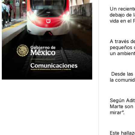
Un recient
debajo de 
vida en el 
A través d
pequeños c
un ambient
Desde las m
la comunida
Según Adity
Marte son 
mirar”.
Este hallaz