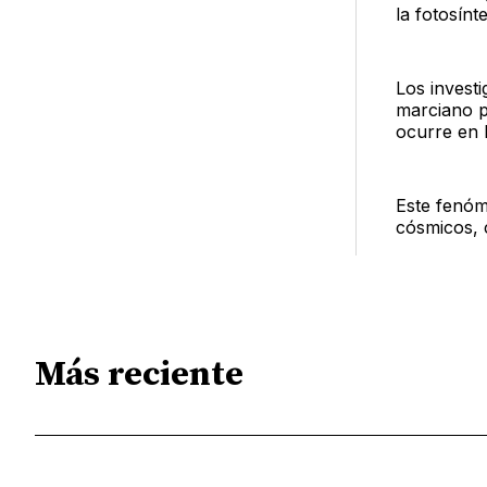
la fotosínt
Los invest
marciano p
ocurre en l
Este fenóm
cósmicos, 
Más reciente