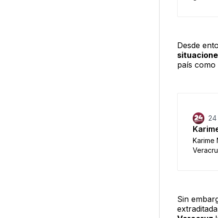
Reino U
que cue
política
iniciaro
Desde ent
Ricardo
situacione
median
país como
24
Karime
Karime 
Veracruz
Metro d
de que 
de Kari
no ha ge
Sin embarg
esposo,
extraditada