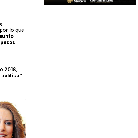
acebook
LinkedIn
Email
x
 por lo que
esunto
e pesos
ño
2018
,
política”