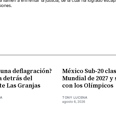
la llamen a enfrentar la justicia, de la cual ha logrado esca
siones.
 una deflagración?
México Sub-20 clasi
a detrás del
Mundial de 2027 y
te Las Granjas
con los Olímpicos
NA
TONY LUCENA
6
agosto 6, 2026