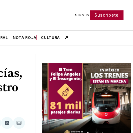
Suscríbete
SIGN IN
IRAL
NOTA ROJA
CULTURA
🔎
ías,
stro
tir
mpartir
Compartir
Compartir
n
en
via