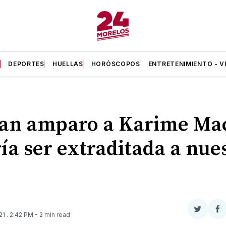
A
DEPORTES
HUELLAS
HORÓSCOPOS
ENTRETENIMIENTO - V
an amparo a Karime Mac
ía ser extraditada a nue
Compar
Co
021
. 2:42 PM
- 2 min read
en
e