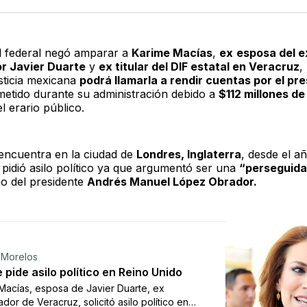
Twitter
F
l federal negó amparar a
Karime Macías
,
ex
esposa del e
r Javier Duarte
y
ex titular del DIF estatal en Veracruz
,
usticia mexicana
podrá llamarla a rendir cuentas por el pr
etido durante su administración debido a
$112 millones d
el erario público.
encuentra en la ciudad de
Londres, Inglaterra
, desde el a
 pidió asilo político ya que argumentó ser una
“perseguida 
no del presidente
Andrés Manuel López Obrador.
 Morelos
 pide asilo político en Reino Unido
Macías, esposa de Javier Duarte, ex
dor de Veracruz, solicitó asilo político en