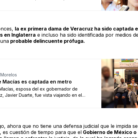
nido para ella y sus 3 hijos, argumentando
nta con las características de perseguida
, por lo que autoridades judiciales británicas
n con el trámite. El abogado defensor,
onces,
la ex primera dama de Veracruz ha sido captada e
 Sánchez Reyes, dio a conocer que fue
s en Inglaterra
e incluso ha sido identificada por medios d
te un amparo …
 una
probable delincuente prófuga.
 Morelos
 Macías es captada en metro
Macías, esposa del ex gobernador de
, Javier Duarte, fue vista viajando en el
e Londres mientras leía una revista. A pesar
el gobierno de Veracruz pidió la extradición
me, la Procuraduría General de la República
nerado la solicitud para realizarlo. Su
o, ahora que no tiene una defensa judicial que le impida se
 Javier Duarte, está encarcelado, …
, es cuestión de tiempo para que el
Gobierno de México o 