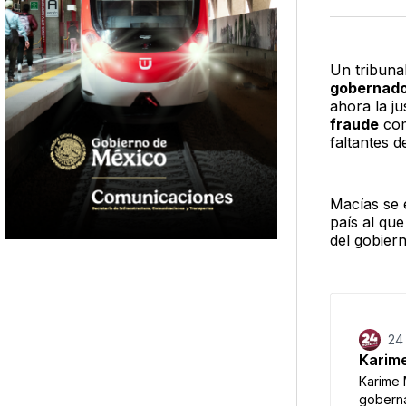
Un tribuna
gobernado
ahora la j
fraude
com
faltantes d
Macías se 
país al que
del gobier
24
Karime
Karime 
goberna