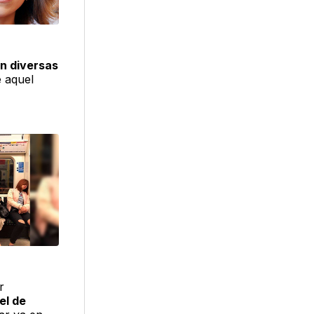
n diversas
e aquel
r
el de