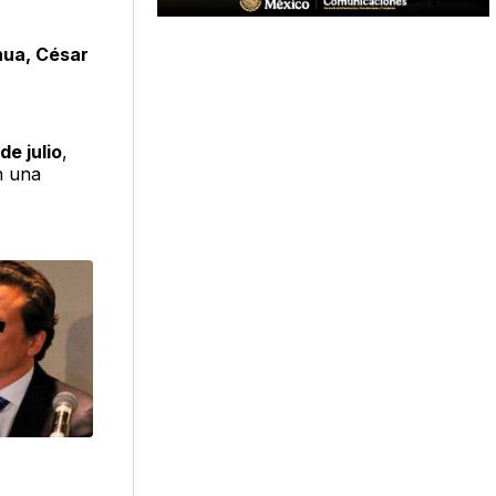
hua, César
de julio
,
n una