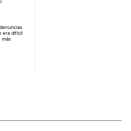
or
 denuncias
era difícil
o más