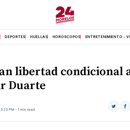
A
DEPORTES
HUELLAS
HORÓSCOPOS
ENTRETENIMIENTO - V
an libertad condicional 
r Duarte
Compar
Co
. 3:23 PM
- 1 min read
en
e
Twitter
F