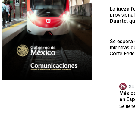
La
jueza f
provisional
Duarte,
qu
Se espera 
mientras qu
Corte Fede
24
México
en Esp
Se tien