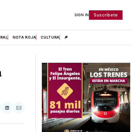
Suscríbete
SIGN IN
IRAL
NOTA ROJA
CULTURA
🔎
a
tir
mpartir
Compartir
Compartir
n
en
via
acebook
LinkedIn
Email