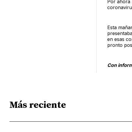
Por ahora s
coronaviru
Esta mañan
presentaba 
en esas co
pronto pos
Con inform
Más reciente