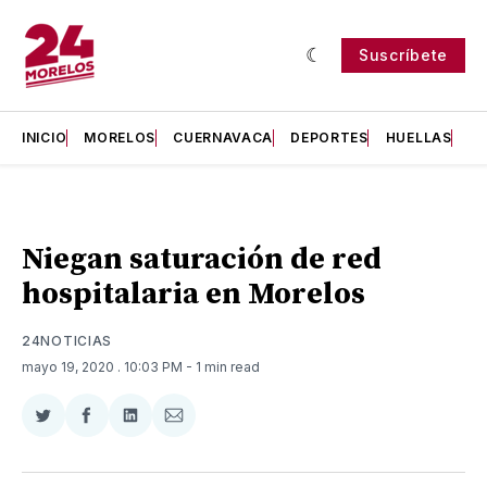
Suscríbete
INICIO
MORELOS
CUERNAVACA
DEPORTES
HUELLAS
H
Niegan saturación de red
hospitalaria en Morelos
24NOTICIAS
mayo 19, 2020
. 10:03 PM
- 1 min read
Compartir
Compartir
Compartir
Compartir
en
en
en
via
Twitter
Facebook
LinkedIn
Email