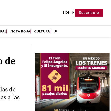
Suscríbete
SIGN IN
IRAL
NOTA ROJA
CULTURA
🔎
o de
las de
as a las