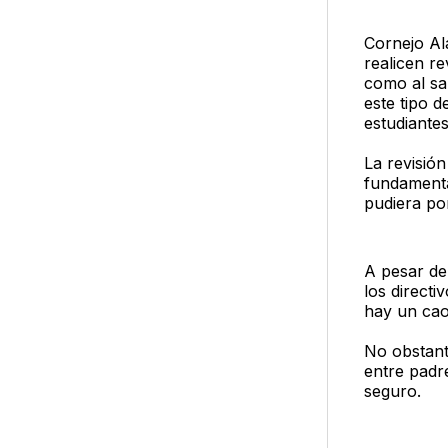
Cornejo Ala
realicen re
como al sal
este tipo 
estudiantes
La revisió
fundamenta
pudiera pon
A pesar de
los direct
hay un cao
No obstant
entre padr
seguro.