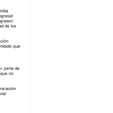
milia
ngresar
ngresen
ad de los
nción
ohibido que
r parte de
 que no
unicación
olar