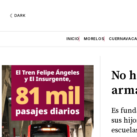
DARK
INICIO
MORELOS
CUERNAVAC
No h
arma
Es fund
sus hij
escuela