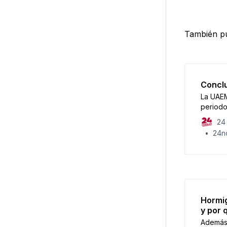
También pu
Concl
La UAEM
periodo
24 
24no
Hormig
y por 
Además 