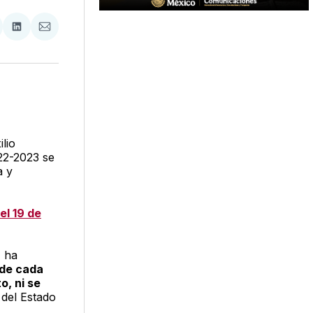
tir
mpartir
Compartir
Compartir
n
en
via
acebook
LinkedIn
Email
lio
22-2023 se
a y
el 19 de
, ha
 de cada
o, ni se
 del Estado