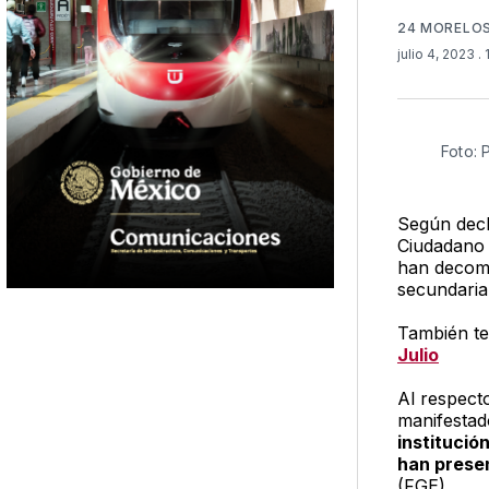
24 MORELO
julio 4, 2023
.
Foto: 
Según decla
Ciudadano 
han decomi
secundaria 
También te
Julio
Al respecto
manifestad
institució
han prese
(FGE).