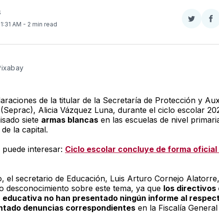
S
Compar
Co
 11:31 AM
- 2 min read
en
e
Twitter
F
Pixabay
raciones de la titular de la Secretaría de Protección y Auxi
(Seprac), Alicia Vázquez Luna, durante el ciclo escolar 20
sado siete
armas blancas
en las escuelas de nivel primari
de la capital.
 puede interesar:
Ciclo escolar concluye de forma oficial 
, el secretario de Educación, Luis Arturo Cornejo Alatorre
o desconocimiento sobre este tema, ya que
los directivos
n educativa no han presentado ningún informe al respect
ntado denuncias correspondientes
en la Fiscalía General