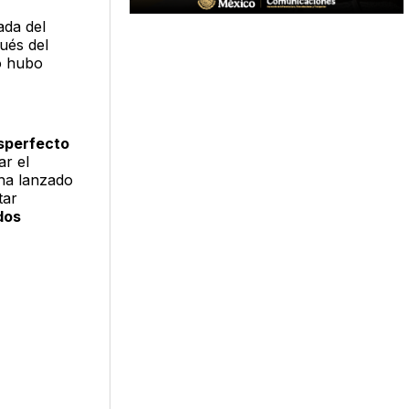
ada del
ués del
no hubo
sperfecto
ar el
ha lanzado
tar
dos