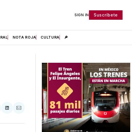
Suscríbete
SIGN IN
IRAL
NOTA ROJA
CULTURA
🔎
tir
mpartir
Compartir
Compartir
n
en
via
acebook
LinkedIn
Email