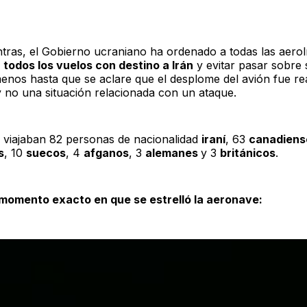
ntras, el Gobierno ucraniano ha ordenado a todas las aerol
todos los vuelos con destino a Irán
y evitar pasar sobre 
menos hasta que se aclare que el desplome del avión fue r
y no una situación relacionada con un ataque.
n viajaban 82 personas de nacionalidad
iraní
, 63
canadiens
s
, 10
suecos
, 4
afganos
, 3
alemanes
y 3
británicos
.
 momento exacto en que se estrelló la aeronave: