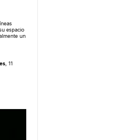
íneas
su espacio
ealmente un
es
, 11