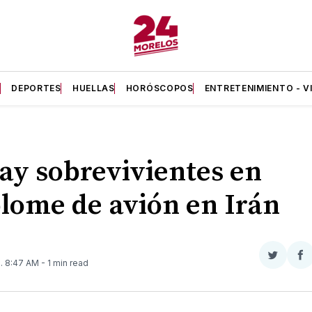
A
DEPORTES
HUELLAS
HORÓSCOPOS
ENTRETENIMIENTO - V
ay sobrevivientes en
lome de avión en Irán
Compar
Co
0
. 8:47 AM
- 1 min read
en
e
Twitter
F