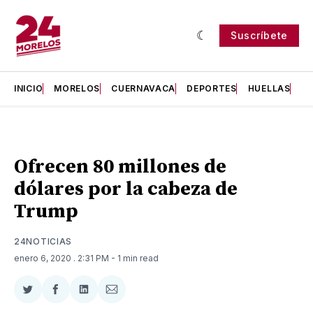
Suscríbete
INICIO
MORELOS
CUERNAVACA
DEPORTES
HUELLAS
H
Ofrecen 80 millones de
dólares por la cabeza de
Trump
24NOTICIAS
enero 6, 2020
. 2:31 PM
- 1 min read
Compartir
Compartir
Compartir
Compartir
en
en
en
via