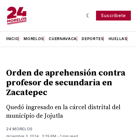
Suscríbete
INICIO
MORELOS
CUERNAVACA
DEPORTES
HUELLAS
H
Orden de aprehensión contra
profesor de secundaria en
Zacatepec
Quedó ingresado en la cárcel distrital del
municipio de Jojutla
24 MORELOS
diciembre 3, 2024
. 3:29 PM
- 1 min read