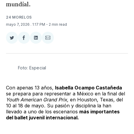
mundial.
24 MORELOS
mayo 7, 2026
. 1:17 PM
- 2 min read
Compartir
Compartir
Compartir
Compartir
en
en
en
via
Twitter
Facebook
LinkedIn
Email
Foto: Especial
Con apenas 13 años,
Isabella Ocampo Castañeda
se prepara para representar a México en la final del
Youth American Grand Prix,
en Houston, Texas
,
del
10 al 18 de mayo
.
Su pasión y disciplina la han
llevado a uno de los escenarios
más importantes
del ballet juvenil internacional.