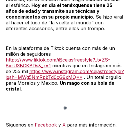
el esférico.
Hoy en día el temixquense tiene 25
años de edad y transmite sus técnicas y
conocimientos en su propio municipio.
Se hizo viral
al hacer el tuco de "la vuelta al mundo" con
diferentes accesorios, entre ellos un trompo.
En la plataforma de Tiktok cuenta con más de un
millón de seguidores
https://www.tiktok.com/@cejasfreestyle?_t=ZS-
8xrU3BCKBDs&_r=1
mientras que en Instagram más
de 255 mil
https://www.instagram.com/cejasfreestyle?
igsh=MWg5NmRpbTd0cG9xMQ==
. Un total orgullo
para Morelos y México.
Un mago con su bola de
cristal.
Síguenos en
Facebook
y
X
para más información.