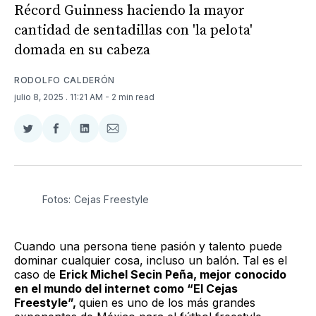
Récord Guinness haciendo la mayor
cantidad de sentadillas con 'la pelota'
domada en su cabeza
RODOLFO CALDERÓN
julio 8, 2025
. 11:21 AM
- 2 min read
Compartir
Compartir
Compartir
Compartir
en
en
en
via
Twitter
Facebook
LinkedIn
Email
Fotos: Cejas Freestyle
Cuando una persona tiene pasión y talento puede
dominar cualquier cosa, incluso un balón. Tal es el
caso de
Erick Michel Secin Peña, mejor conocido
en el mundo del internet como “El Cejas
Freestyle”,
quien es uno de los más grandes