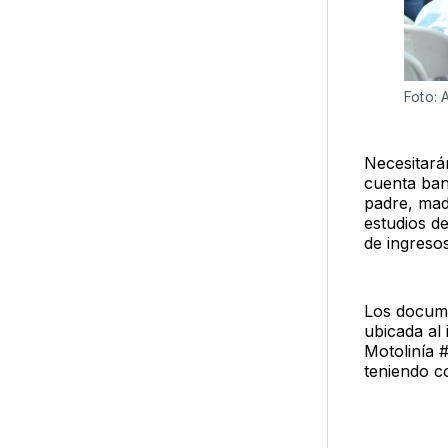
Foto:
Necesitarán
cuenta banc
padre, mad
estudios d
de ingreso
Los docume
ubicada al
Motolinía 
teniendo co