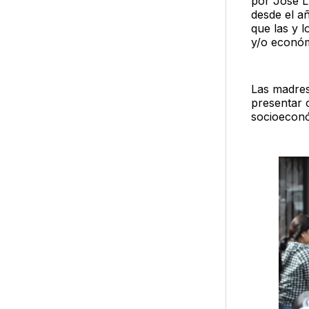
por José L
desde el a
que las y 
y/o económ
Las madres
presentar c
socioecon