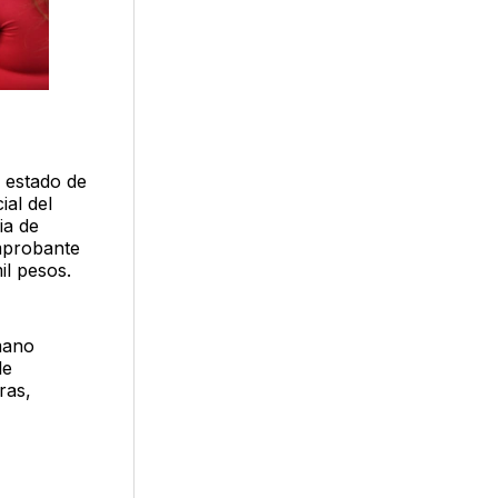
l estado de
ial del
ia de
omprobante
il pesos.
mano
le
ras,