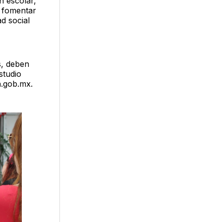
n escolar,
n fomentar
d social
s, deben
studio
.gob.mx.