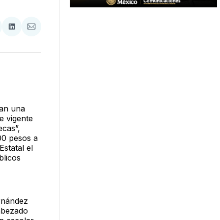
tir
mpartir
Compartir
Compartir
n
en
via
acebook
LinkedIn
Email
tan una
e vigente
ecas”,
00 pesos a
statal el
blicos
ernández
cabezado