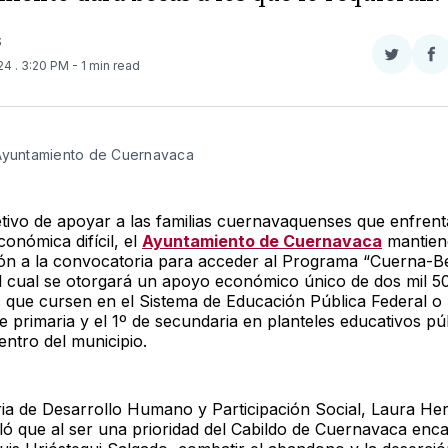
S
Compar
Co
024
. 3:20 PM
- 1 min read
en
e
Twitter
F
 Ayuntamiento de Cuernavaca
etivo de apoyar a las familias cuernavaquenses que enfren
conómica difícil, el
Ayuntamiento de Cuernavaca
mantien
ción a la convocatoria para acceder al Programa “Cuerna-B
l cual se otorgará un apoyo económico único de dos mil 5
s que cursen en el Sistema de Educación Pública Federal o E
e primaria y el 1º de secundaria en planteles educativos pú
entro del municipio.
ria de Desarrollo Humano y Participación Social, Laura H
ló que al ser una prioridad del Cabildo de Cuernavaca en