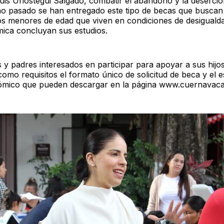
uis Urióstegui Salgado, combatir el abandono y la deserció
ño pasado se han entregado este tipo de becas que busca
los menores de edad que viven en condiciones de desigualda
ica concluyan sus estudios.
 y padres interesados en participar para apoyar a sus hijo
omo requisitos el formato único de solicitud de beca y el e
ómico que pueden descargar en la página www.cuernavaca