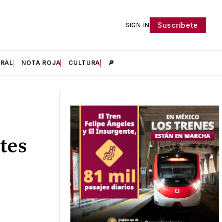
Suscríbete
SIGN IN
IRAL
NOTA ROJA
CULTURA
🔎
tes