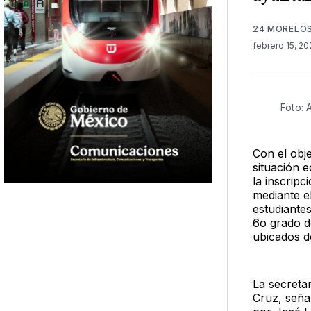
24 MORELO
febrero 15, 2
Foto:
Con el obj
situación e
la inscrip
mediante e
estudiante
6o grado d
ubicados d
La secreta
Cruz, seña