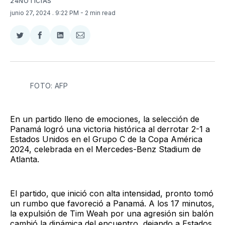
24NOTICIAS
junio 27, 2024
. 9:22 PM
- 2 min read
Compartir
Compartir
Compartir
Compartir
en
en
en
via
Twitter
Facebook
LinkedIn
Email
FOTO: AFP
En un partido lleno de emociones, la selección de
Panamá logró una victoria histórica al derrotar 2-1 a
Estados Unidos en el Grupo C de la Copa América
2024, celebrada en el Mercedes-Benz Stadium de
Atlanta.
El partido, que inició con alta intensidad, pronto tomó
un rumbo que favoreció a Panamá. A los 17 minutos,
la expulsión de Tim Weah por una agresión sin balón
cambió la dinámica del encuentro, dejando a Estados