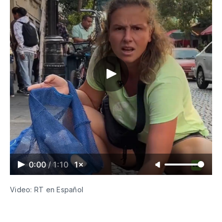
0:00
/
1:10
1×
Video: RT en Español