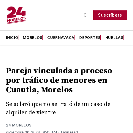
Suscríbete
INICIO
MORELOS
CUERNAVACA
DEPORTES
HUELLAS
H
Pareja vinculada a proceso
por tráfico de menores en
Cuautla, Morelos
Se aclaró que no se trató de un caso de
alquiler de vientre
24 MORELOS
diciembre 30, 2024
. 8:45 AM
- 1 min read