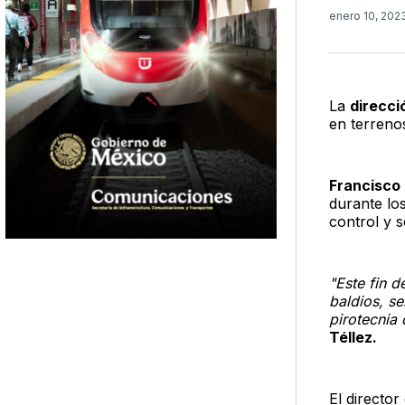
enero 10, 202
La
direcci
en terrenos
Francisco 
durante los
control y s
"Este fin d
baldios, s
pirotecnia
Téllez.
El director