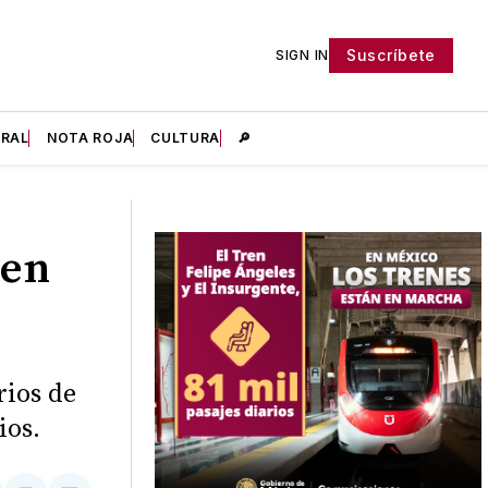
Suscríbete
SIGN IN
IRAL
NOTA ROJA
CULTURA
🔎
 en
rios de
ios.