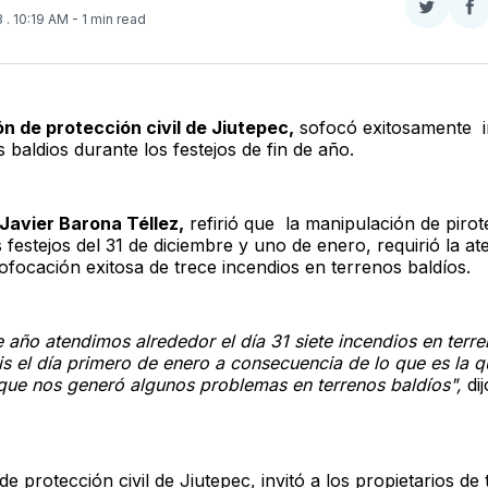
Compar
Co
3
. 10:19 AM
- 1 min read
en
e
Twitter
F
ón de protección civil de Jiutepec,
sofocó exitosamente i
 baldios durante los festejos de fin de año.
Javier Barona Téllez,
refirió que la manipulación de pirot
 festejos del 31 de diciembre y uno de enero, requirió la at
ofocación exitosa de trece incendios en terrenos baldíos.
e año atendimos alrededor el día 31 siete incendios en terr
eis el día primero de enero a consecuencia de lo que es la
 que nos generó algunos problemas en terrenos baldíos",
di
 de protección civil de Jiutepec, invitó a los propietarios de