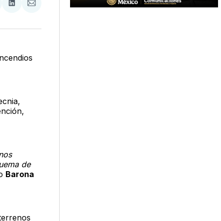
tir
mpartir
Compartir
Compartir
n
en
via
acebook
LinkedIn
Email
ncendios
ecnia,
ención,
enos
 quema de
jo
Barona
 terrenos