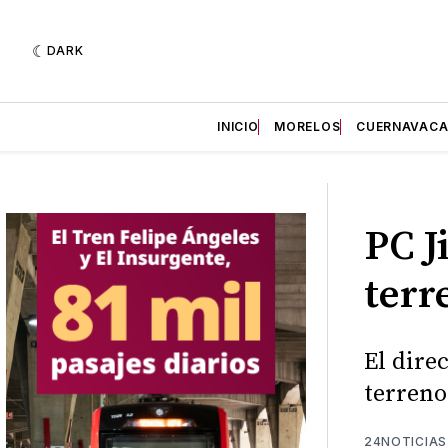
DARK
INICIO
MORELOS
CUERNAVAC
PC J
terr
El dire
terreno
24NOTICIAS