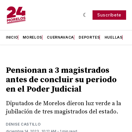
Suscríbete
INICIO
MORELOS
CUERNAVACA
DEPORTES
HUELLAS
H
Pensionan a 3 magistrados
antes de concluir su periodo
en el Poder Judicial
Diputados de Morelos dieron luz verde a la
jubilación de tres magistrados del estado.
DENISE CASTILLO
diciembre 14, 2023
. 10:12 AM
- 1 min read