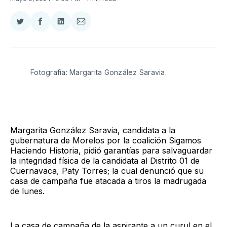
Compartir
Compartir
Compartir
Compartir
en
en
en
via
Twitter
Facebook
LinkedIn
Email
Fotografía: Margarita González Saravia.
Margarita González Saravia, candidata a la
gubernatura de Morelos por la coalición Sigamos
Haciendo Historia, pidió garantías para salvaguardar
la integridad física de la candidata al Distrito 01 de
Cuernavaca, Paty Torres; la cual denunció que su
casa de campaña fue atacada a tiros la madrugada
de lunes.
La casa de campaña de la aspirante a un curul en el