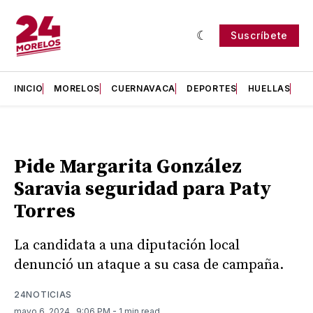
Suscríbete
INICIO
MORELOS
CUERNAVACA
DEPORTES
HUELLAS
H
Pide Margarita González
Saravia seguridad para Paty
Torres
La candidata a una diputación local
denunció un ataque a su casa de campaña.
24NOTICIAS
mayo 6, 2024
. 9:06 PM
- 1 min read