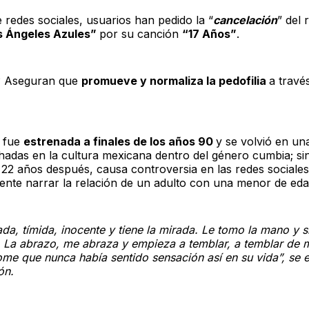
 redes sociales, usuarios han pedido la “
cancelación
” del
s Ángeles Azules”
por su canción
“17 Años”
.
? Aseguran que
promueve y normaliza la pedofilia
a travé
n fue
estrenada a finales de los años 90
y se volvió en un
adas en la cultura mexicana dentro del género cumbia; s
i 22 años después, causa controversia en las redes sociale
nte narrar la relación de un adulto con una menor de eda
ada, tímida, inocente y tiene la mirada. Le tomo la mano y s
. La abrazo, me abraza y empieza a temblar, a temblar de 
ome que nunca había sentido sensación así en su vida”, se 
ón.