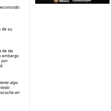
 reconocido
s de su
a de las
in embargo
s por
d.
iente algo
miedo
escucha en