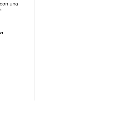
con una
a
o”