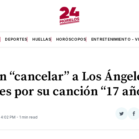
A
DEPORTES
HUELLAS
HORÓSCOPOS
ENTRETENIMIENTO - V
n “cancelar” a Los Ángel
es por su canción “17 añ
Compar
Co
. 4:02 PM
- 1 min read
en
e
Twitter
F