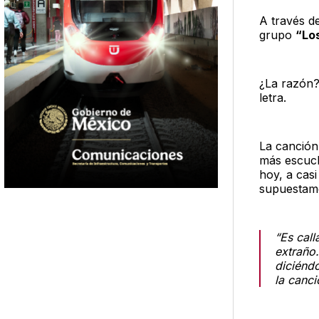
A través de
grupo
“Lo
¿La razón
letra.
La canció
más escuch
hoy, a cas
supuestame
“Es call
extraño
diciénd
la canci