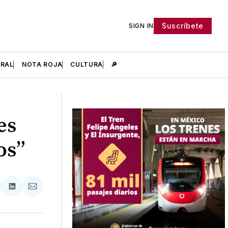
Suscríbete
SIGN IN
IRAL
NOTA ROJA
CULTURA
🔎
es
os”
tir
mpartir
Compartir
Compartir
n
en
via
acebook
LinkedIn
Email